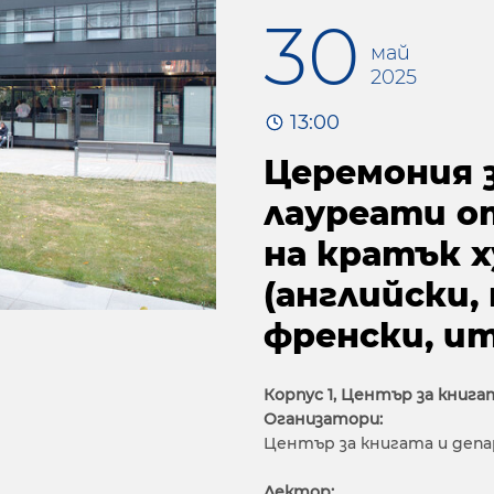
30
май
2025
13:00
Церемония з
лауреати от
на кратък 
(английски,
френски, ит
Корпус 1, Център за книг
Оганизатори:
Център за книгата и
депа
Лектор: