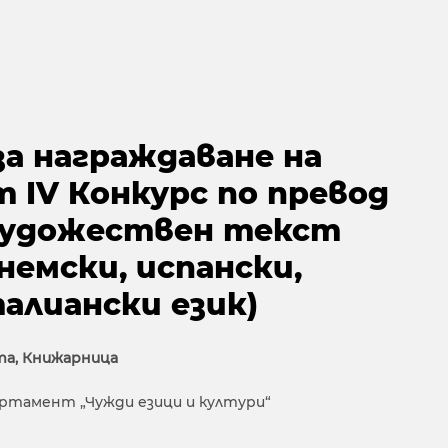
а награждаване на
 IV Конкурс по превод
художествен текст
 немски, испански,
алиански език)
ата, Книжарница
ртамент „Чужди езици и култури“