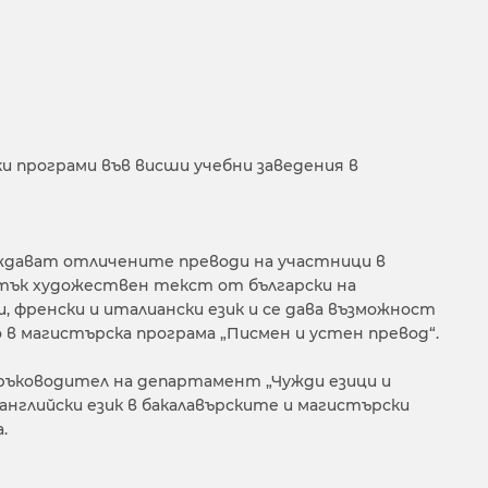
 програми във висши учебни заведения в
ждават отличените преводи на участници в
атък художествен текст от български на
ки, френски и италиански език и се дава възможност
о в магистърска програма „Писмен и устен превод“.
е ръководител на департамент „Чужди езици и
английски език в бакалавърските и магистърски
.