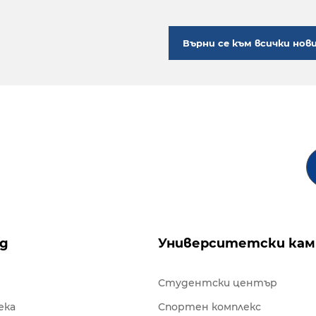
Върни се към всички нов
ng
Университетски кам
Студентски център
ека
Спортен комплекс