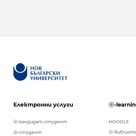
Електронни услуги
ⓔ-learni
ⓔ-кандидат-студент
MOODLE
ⓔ-библиот
ⓔ-студент