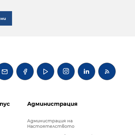
ини




пус
Администрация
Администрация на
Настоятелството