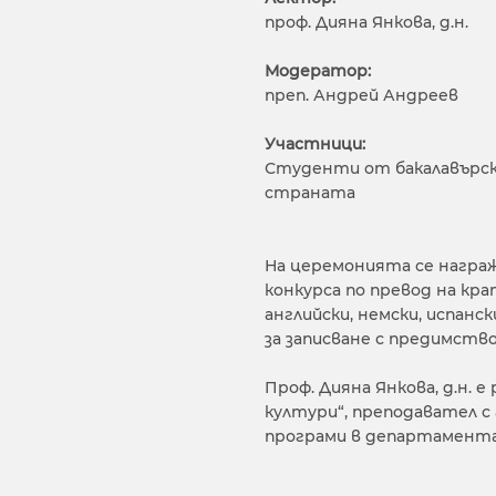
проф. Дияна Янкова, д.н.
Модератор:
преп. Андрей Андреев
Участници:
Студенти от бакалавърски
страната
На церемонията се награ
конкурса по превод на кр
английски, немски, испанс
за записване с предимств
Проф. Дияна Янкова, д.н. 
култури“, преподавател с 
програми в департамента