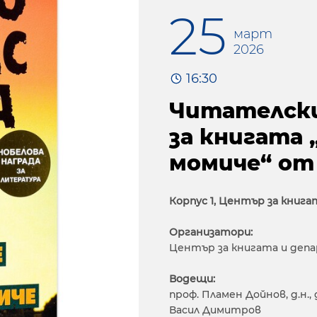
25
март
2026
16:30
Читателски 
за книгата
момиче“ от
Корпус 1, Център за книг
Организатори:
Център за книгата и деп
Водещи:
проф. Пламен Дойнов, д.н.,
Васил Димитров