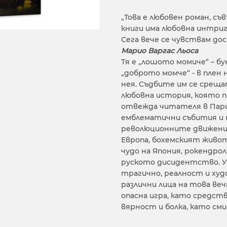
„Това е любовен роман, съ
книги има любовна интрига
Сега вече се чувствам дос
Марио Варгас Льоса
Тя е „лошото момиче“ – б
„доброто момче“ - в плен 
нея. Съдбите им се среща
любовна история, която 
отвежда читателя в Париж
емблематични събития и п
революционните движения
Европа, бохемският живо
чудо на Япония, рокендр
руското дисидентство. У
трагично, реалност и худ
различни лица на това ве
опасна игра, като средст
вярност и болка, като сми