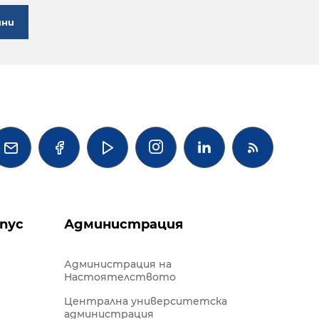
ини




пус
Администрация
Администрация на
Настоятелството
Централна университетска
администрация