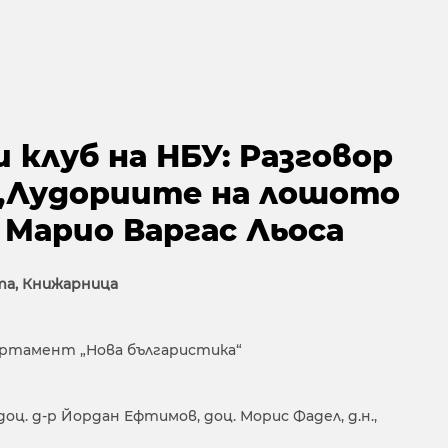
клуб на НБУ: Разговор
 „Лудориите на лошото
 Марио Варгас Льоса
ата, Книжарница
артамент „Нова българистика“
 доц. д-р Йордан Ефтимов, доц. Морис Фадел, д.н.,