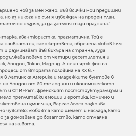
вършено нов за мен жанр. Във всички мои предишни
, но аз никога не съм я извеждал на преден план.
татъчно съзрял, за да запълня тази празнина.“
унтарка, авантюристка, прагматична. Той е
на наивната си, саможертвена, обречена любов към
т и разминават във вихъра на странна, луда
продължава повече от четири десетилетия и
, Лондон, Токио, Мадрид. А неин ярък фон са
роцеси от втората половина на XX в. -
 в Латинска Америка и младежките бунтове в
т на Лондон от 60-те години и икономическото
олът и СПИН-ът, френският постструктурализъм и
мело преплитайки емоции и еротика, комично и
ожествена измислица, Варгас Льоса разкрива
чно чувство: любовта като шемет и наслада, като
во за домогване до богатство, като отчаяна
съл на живота.