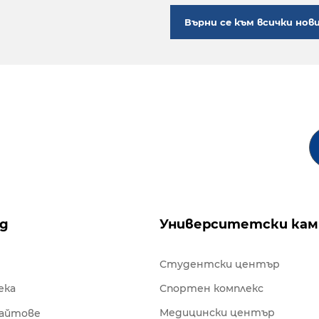
Върни се към всички нов
ng
Университетски кам
Студентски център
ека
Спортен комплекс
Медицински център
сайтове