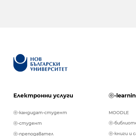
Електронни услуги
ⓔ-learni
ⓔ-кандидат-студент
MOODLE
ⓔ-библиот
ⓔ-студент
ⓔ-книги и 
ⓔ-преподавател