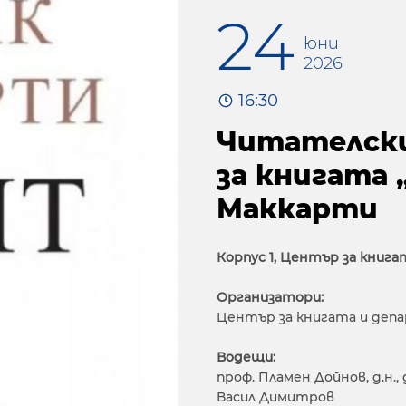
24
юни
2026
16:30
Читателски 
за книгата
Маккарти
Корпус 1, Център за книг
Организатори:
Център за книгата и деп
Водещи:
проф. Пламен Дойнов, д.н.,
Васил Димитров