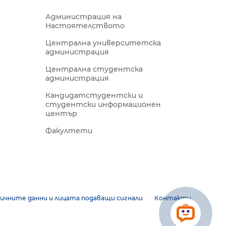
Администрация на
Настоятелството
Централна университетска
администрация
Централна студентска
администрация
Кандидатстудентски и
студентски информационен
център
Факултети
ичните данни и лицата подаващи сигнали
Контакти