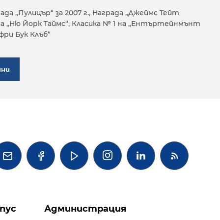
да „Пулицър“ за 2007 г., Награда „Джеймс Тейт
на „Ню Йорк Таймс“, Класика № 1 на „Ентъртейнмънт
фри Бук Клъб“
ини




пус
Администрация