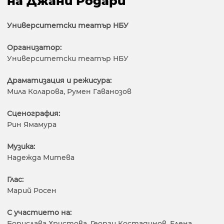
на Джани Родари
Университетски театър НБУ
Организатор:
Университетски театър НБУ
Драматизация и режисура:
Мила Коларова, Румен Гаванозов
Сценография:
Рин Ямамура
Музика:
Надежда Митева
Глас:
Марий Росен
С участието на:
Борислава Христова, Георги Костадинов, Елена