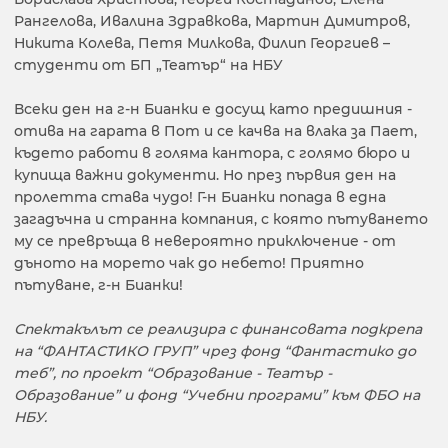
Рангелова, Ивалина Здравкова, Мартин Димитров,
Никита Колева, Петя Милкова, Филип Георгиев –
студенти от БП „Театър“ на НБУ
Всеки ден на г-н Бианки е досущ като предишния -
отива на гарата в Пот и се качва на влака за Пает,
където работи в голяма кантора, с голямо бюро и
купища важни документи. Но през първия ден на
пролетта става чудо! Г-н Бианки попада в една
загадъчна и странна компания, с която пътуването
му се превръща в невероятно приключение - от
дъното на морето чак до небето! Приятно
пътуване, г-н Бианки!
Спектакълът се реализира с финансовата подкрепа
на “ФАНТАСТИКО ГРУП” чрез фонд “Фантастико до
теб”, по проект “Образование - Театър -
Образование” и фонд “Учебни програми” към ФБО на
НБУ.