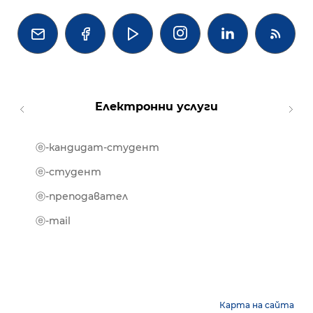




Електронни услуги
ⓔ-кандидат-студент
MOOD
ⓔ-биб
ⓔ-студент
ⓔ-кни
ⓔ-преподавател
ⓔ-trai
ⓔ-mail
Карта на сайта