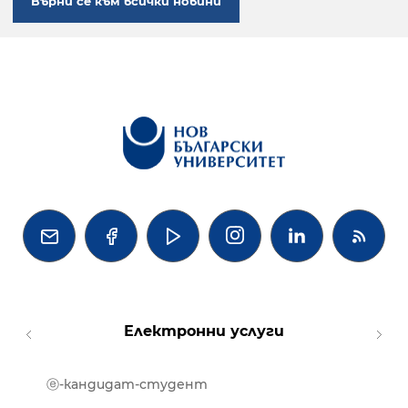
Върни се към всички новини




Електронни услуги
ⓔ-кандидат-студент
MOOD