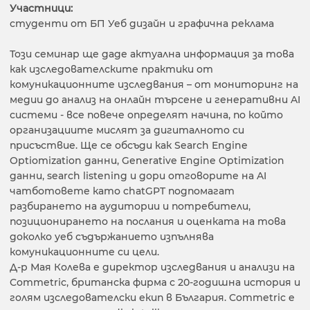
Участници:
студенти от БП Уеб дизайн и графична реклама
Този семинар ще даде актуална информация за това
как изследователските практики от
комуникационните изследвания – от мониторинг на
медии до анализ на онлайн търсене и генеративни AI
системи - все повече определят начина, по който
организациите мислят за дигиталното си
присъствие. Ще се обсъди как Search Engine
Optiomization данни, Generative Engine Optimization
данни, search listening и дори отговорите на AI
чатботовете като chatGPT подпомагат
разбирането на аудитории и потребители,
позиционирането на послания и оценката на това
доколко уеб съдържанието изпълнява
комуникационните си цели.
Д-р Мая Колева е директор изследвания и анализи на
Commetric, британска фирма с 20-годишна история и
голям изследователски екип в България. Commetric e