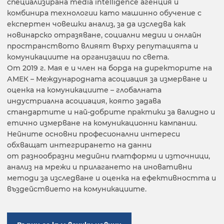
специализирана media intelligence агенция и
комбинира технологии като машинно обучение с
експертен човешки анализ, за да изследва как
новинарско отразяване, социални медии и онлайн
пространството влияят върху репутацията и
комуникациите на организации по света.
От 2019 г. Мая е и член на борда на директорите на
АМЕК – Международната асоциация за измерване и
оценка на комуникациите – глобалната
индустриална асоциация, която задава
стандартите и най-добрите практики за валидно и
етично измерване на комуникационни кампании.
Нейните основни професионални интереси
обхващат интегрирането на данни
от разнообразни медийни платформи и източници,
анализ на мрежи и прилагането на иновативни
методи за изследване и оценка на ефективността и
въздействието на комуникациите.