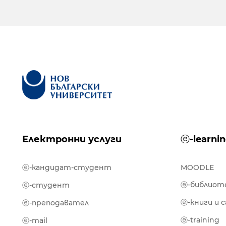
Електронни услуги
ⓔ-learni
ⓔ-кандидат-студент
MOODLE
ⓔ-библиот
ⓔ-студент
ⓔ-книги и 
ⓔ-преподавател
ⓔ-training
ⓔ-mail