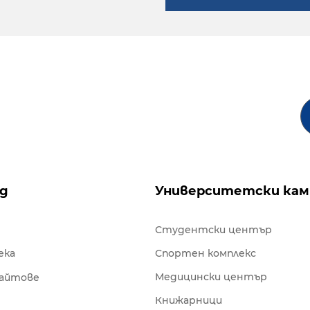
ng
Университетски кам
Студентски център
ека
Спортен комплекс
Медицински център
сайтове
Книжарници