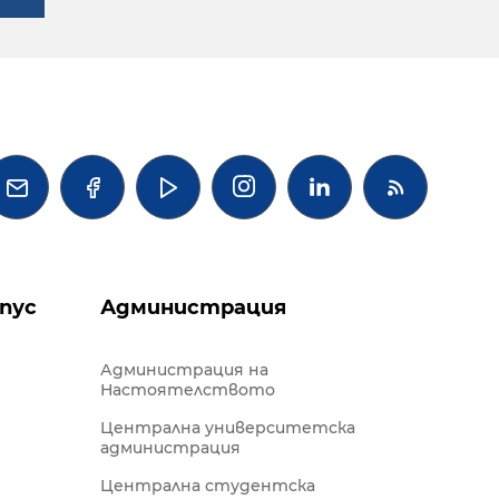




пус
Администрация
Администрация на
Настоятелството
Централна университетска
администрация
Централна студентска