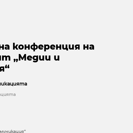
на конференция на
т „Медии и
я“
никацията
ацията
муникация“