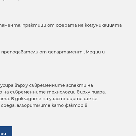
тамента, практици от сферата на комуникацията
 преподаватели от департамент „Медии и
усира върху съвременните аспекти на
 на съвременните технологии върху пиара,
ата. В докладите на участниците ще се
среда, алгоритмите като фактор в
ини