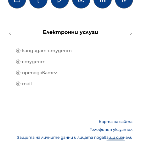
Електронни услуги
ⓔ-кандидат-студент
MOOD
ⓔ-биб
ⓔ-студент
ⓔ-кни
ⓔ-преподавател
ⓔ-trai
ⓔ-mail
Карта на сайта
Телефонен указател
Защита на личните данни и лицата подаващи сигнали