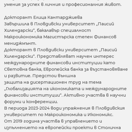
умения за успех в личния и професионалния живот.
Докторант Елица Кантарджиева
Завършила в Пловдивски университет „Паисий
Хилендарски“, бакалавър специалност
Макроикономика Магистърска степен Финансов
мениджмънт.
Докторант в Пловдивски университет „Паисий
Хилендарски“. Представляват научен интерес
международните финансови институции като
Световна банка, Европейска банка за възстановяване
и развитие. Предстои външна
защита на дисертационен труд на тема
„Глобализацията на икономиката и международните
финансови институции“. Активно участва в научни
форуми и конференции.
В периода 2023-2024 води упражнения в Пловдивския
университет по Макроикономика и Икономикс.
От 2019 година участва в управлението и
изпълнението на европейски проекти в Столична