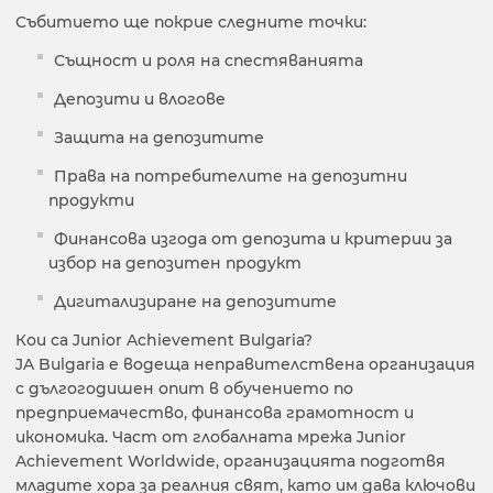
Събитието ще покрие следните точки:
Същност и роля на спестяванията
Депозити и влогове
Защита на депозитите
Права на потребителите на депозитни
продукти
Финансова изгода от депозита и критерии за
избор на депозитен продукт
Дигитализиране на депозитите
Кои са Junior Achievement Bulgaria?
JA Bulgaria е водеща неправителствена организация
с дългогодишен опит в обучението по
предприемачество, финансова грамотност и
икономика. Част от глобалната мрежа Junior
Achievement Worldwide, организацията подготвя
младите хора за реалния свят, като им дава ключови