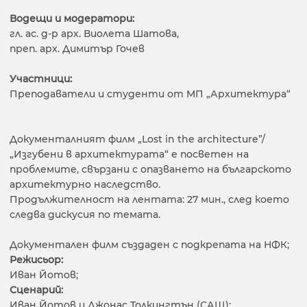
Водещи и модератори:
гл. ас. д-р арх. Виолета Шатова,
преп. арх. Димитър Гочев
Участници:
Преподаватели и студенти от МП „Архитектура“
Документалният филм „Lost in the architecture”/
„Изгубени в архитектурата“ е посветен на
проблемите, свързани с опазването на българското
архитектурно наследство.
Продължителност на лентата: 27 мин., след което
следва дискусия по темата.
Документален филм създаден с подкрепата на НФК;
Режисьор:
Иван Йотов;
Сценарий:
Иван Йотов и Джонас Толкингтън (САЩ);