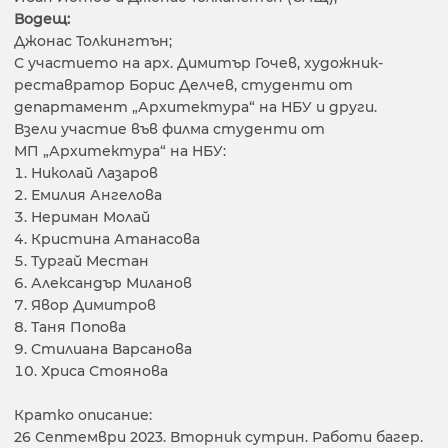
Водещ:
Джонас Толкингтън;
С участието на арх. Димитър Гочев, художник-
реставратор Борис Делчев, студенти от
департамент „Архитектура“ на НБУ и други.
Взели участие във филма студенти от
МП „Архитектура“ на НБУ:
Николай Лазаров
Емилия Ангелова
Нериман Молай
Кристина Атанасова
Тургай Местан
Александър Миланов
Явор Димитров
Таня Попова
Стилиана Варсанова
Хриса Стоянова
Кратко описание:
26 Септември 2023. Вторник сутрин. Работи багер.