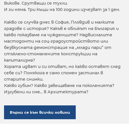
Викове. Срутващи се тухли.
И ги няма. Три къщи на 100 години изчезват за 1 ден.
Какво се случва днес в София, Пловдив и малките
градове с история? Какъв е обликът на България и
какво показваме на чужденците? Надвисналите
мастодонти на соц-градоустройството или
безвкусната демонстрация на „млади пари” от
стъклено-стоманените конструкции на
капитализма?
Хората идват и си отиват, но какво оставят след
себе си? Понякога е само спомен застинал в
старите снимки.
Какво губим? Какво завещаваме на поколенията?
Изгубени ли сме... в Архитектурата?
Върни се към всички новини