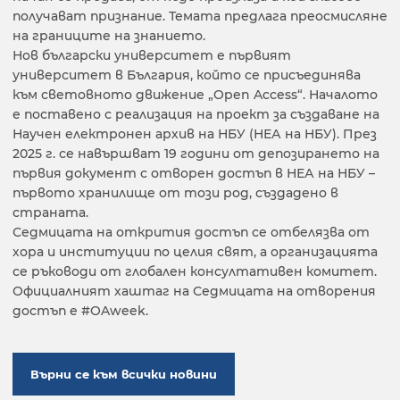
получават признание. Темата предлага преосмисляне
на границите на знанието.
Нов български университет е първият
университет в България, който се присъединява
към световното движение „Open Access“. Началото
е поставено с реализация на проект за създаване на
Научен електронен архив на НБУ (НЕА на НБУ). През
2025 г. се навършват 19 години от депозирането на
първия документ с отворен достъп в НЕА на НБУ –
първото хранилище от този род, създадено в
страната.
Седмицата на открития достъп се отбелязва от
хора и институции по целия свят, а организацията
се ръководи от глобален консултативен комитет.
Официалният хаштаг на Седмицата на отворения
достъп е #OAweek.
Върни се към всички новини