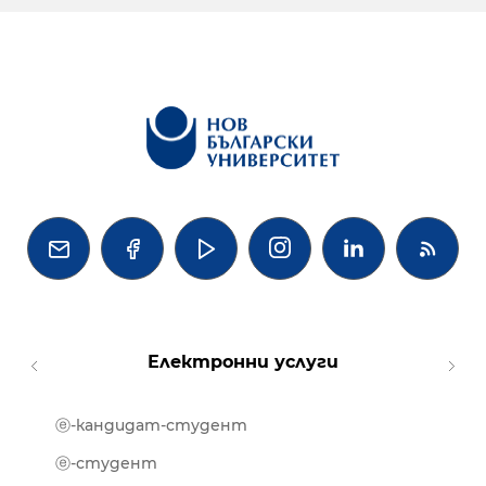




Електронни услуги
ⓔ-кандидат-студент
MOOD
ⓔ-биб
ⓔ-студент