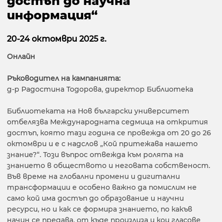
достъп до научна
информация“
20-24 октомври 2025 г.
Онлайн
Ръководител на кампанията:
д-р Радостина Тодорова, директор Библиотека
Библиотеката на Нов български университет
отбелязва Международната седмица на открития
достъп, която тази година се провежда от 20 до 26
октомври и е с надслов „Кой притежава нашето
знание?“. Този въпрос отвежда към ролята на
знанието в обществото и неговата собственост.
Във време на глобални промени и дигитални
трансформации е особено важно да помислим не
само кой има достъп до образование и научни
ресурси, но и как се формира знанието, по какъв
начин се предава, от къде произлиза и кои гласове