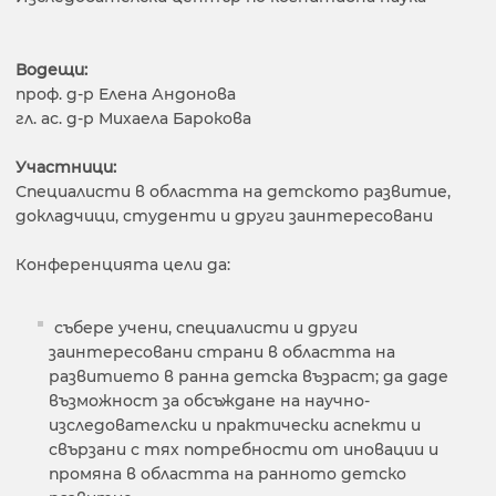
Водещи:
проф. д-р Елена Андонова
гл. ас. д-р Михаела Барокова
Участници:
Специалисти в областта на детското развитие,
докладчици, студенти и други заинтересовани
Конференцията цели да:
събере учени, специалисти и други
заинтересовани страни в областта на
развитието в ранна детска възраст; да даде
възможност за обсъждане на научно-
изследователски и практически аспекти и
свързани с тях потребности от иновации и
промяна в областта на ранното детско