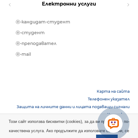
Електронни услуги
ⓔ-кандидат-студент
MOOD
ⓔ-биб
ⓔ-студент
ⓔ-кни
ⓔ-преподавател
ⓔ-trai
ⓔ-mail
Карта на сайта
Телефонен указател
Защита на личните данни и лицата подаващи сигнали
Контакти
Този сайт използва бисквитки (cookies), за да ви предостави по-
качествена услуга. Ако продължите да използвате сайта ни, се
Copyright © 2026 НБУ. Всички права запазени.