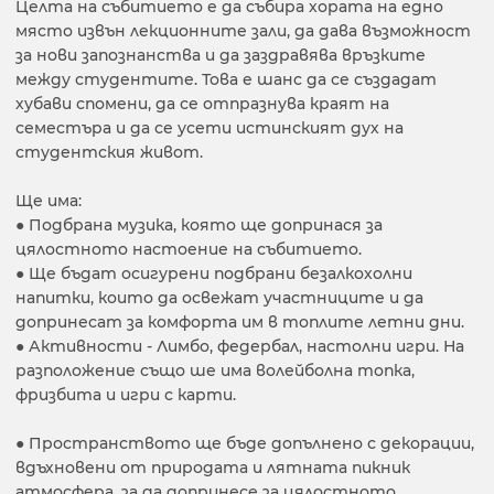
Целта на събитието е да събира хората на едно
място извън лекционните зали, да дава възможност
за нови запознанства и да заздравява връзките
между студентите. Това е шанс да се създадат
хубави спомени, да се отпразнува краят на
семестъра и да се усети истинският дух на
студентския живот.
Ще има:
● Подбрана музика, която ще допринася за
цялостното настоение на събитието.
● Ще бъдат осигурени подбрани безалкохолни
напитки, които да освежат участниците и да
допринесат за комфорта им в топлите летни дни.
● Активности - Лимбо, федербал, настолни игри. На
разположение също ше има волейболна топка,
фризбита и игри с карти.
● Пространството ще бъде допълнено с декорации,
вдъхновени от природата и лятната пикник
атмосфера, за да допринесе за цялостното