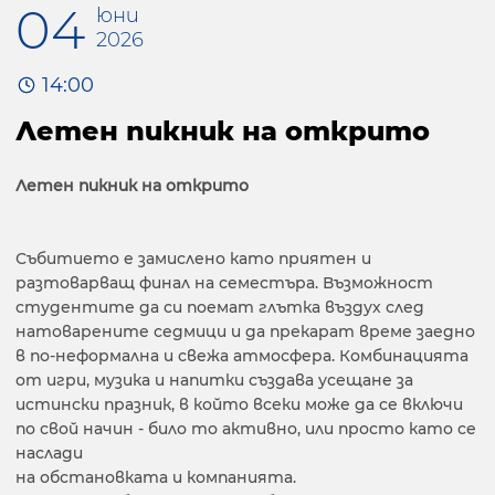
04
юни
2026
14:00
Летен пикник на открито
Летен пикник на открито
Събитието е замислено като приятен и
разтоварващ финал на семестъра. Възможност
студентите да си поемат глътка въздух след
натоварените седмици и да прекарат време заедно
в по-неформална и свежа атмосфера. Комбинацията
от игри, музика и напитки създава усещане за
истински празник, в който всеки може да се включи
по свой начин - било то активно, или просто като се
наслади
на обстановката и компанията.