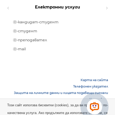
Електронни услуги
ⓔ-кандидат-студент
MOOD
ⓔ-биб
ⓔ-студент
ⓔ-кни
ⓔ-преподавател
ⓔ-trai
ⓔ-mail
Карта на сайта
Телефонен указател
Защита на личните данни и лицата подаващи сигнали
Контакти
Този сайт използва бисквитки (cookies), за да ви предостави по-
качествена услуга. Ако продължите да използвате сайта ни, се
Copyright © 2026 НБУ. Всички права запазени.