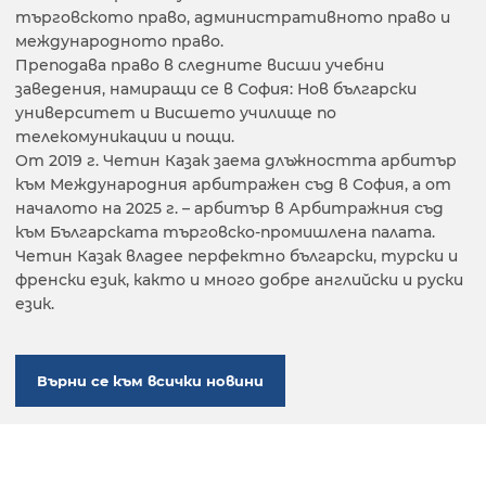
търговското право, административното право и
международното право.
Преподава право в следните висши учебни
заведения, намиращи се в София: Нов български
университет и Висшето училище по
телекомуникации и пощи.
От 2019 г. Четин Казак заема длъжността арбитър
към Международния арбитражен съд в София, а от
началото на 2025 г. – арбитър в Арбитражния съд
към Българската търговско-промишлена палата.
Четин Казак владее перфектно български, турски и
френски език, както и много добре английски и руски
език.
Върни се към всички новини