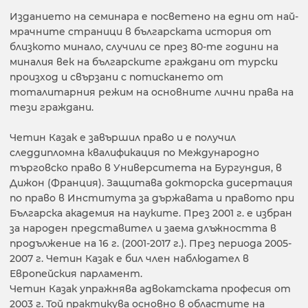
Изданието на семинара е посветено на едни от най-
мрачните страници в българската история от
близкото минало, случили се през 80-те години на
миналия век на българските граждани от турски
произход и свързани с потискането от
тоталитарния режим на основните лични права на
тези граждани.
Четин Казак е завършил право и е получил
следдипломна квалификация по Международно
търговско право в Университета на Бургундия, в
Дижон (Франция). Защитава докторска дисертация
по право в Института за държавата и правото при
Българска академия на науките. През 2001 г. е избран
за народен представител и заема длъжността в
продължение на 16 г. (2001-2017 г.). През периода 2005-
2007 г. Четин Казак е бил член наблюдател в
Европейския парламент.
Четин Казак упражнява адвокатската професия от
2003 г. Той практикува основно в областите на