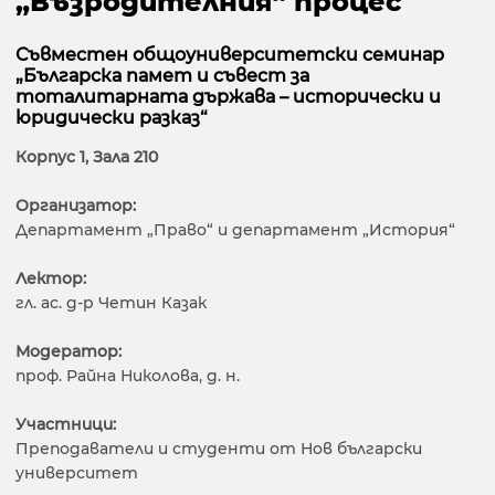
„Възродителния“ процес
Съвместен общоуниверситетски семинар
„Българска памет и съвест за
тоталитарната държава – исторически и
юридически разказ“
Корпус 1, Зала 210
Организатор:
Департамент „Право“ и департамент „История“
Лектор:
гл. ас. д-р Четин Казак
Модератор:
проф. Райна Николова, д. н.
Участници:
Преподаватели и студенти от Нов български
университет