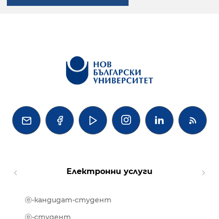




Електронни услуги
ⓔ-кандидат-студент
MOOD
ⓔ-биб
ⓔ-студент