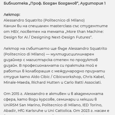
Библиотека „Проф. Богдан Богданов“, Аудитория 1
Лектор:
Alessandro Squatrito (Politecnico di Milano)
Каним ви на специален masterclass със студентите
от НБУ, посветен на темата „More than Machine:
Design for AI / Designing Next-Design Futures“.
Лектор на събитието ще бъде Alessandro Squatrito
(Politecnico di Milano) — мултидисциплинарен
дизайнер с магистърска степен по продуктов
дизайн. В професионалната си практика той е
работил в колаборация с международно признати
студия като Aldo Cibic / Cibicworkshop, Chris Kabel,
Minale-Maeda, Richard Hutten и Carlo Ratti Associati.
От 2015 г. Alessandro е активен и в академичната
сфера, като води курсове, семинари и лекции в
UniRSM San Marino, Politecnico di Milano, IED Torino,
Abadir, HfG Karlsruhe и Uni Cattolica. От 2023 г. насам е