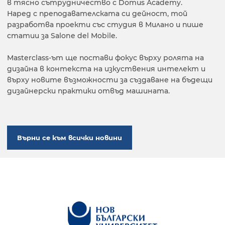
в тясно сътрудничество с Domus Academy.
Наред с преподавателската си дейност, той
разработва проекти със студия в Милано и пише
статии за Salone del Mobile.
Masterclass-ът ще постави фокус върху ролята на
дизайна в контекста на изкуствения интелект и
върху новите възможности за създаване на бъдещи
дизайнерски практики отвъд машината.
Върни се към всички новини