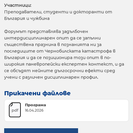
Участници:
Преподаватели, студенти и докторанти от
България и чужбина
Форумът представлява задълбочен
интердисциплинарен опит да се запълни
съществена празнина в познанията ни за
последиците от Чернобилската катастрофа в
България и да се позиционира този опит в по-
широкия паневропейски експертен контекст, и да
се обсъдят нейните дългосрочни ефекти сред
учени с различен дисциплинарен профил.
Прикачени файлове
Програма
pdf
16.04.2026