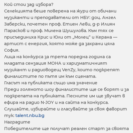
Кой стои зад избора?
Селекцията беше поверена на жури от обичани
музиканти и преподаватели от НБУ: доц. Ангел
Заберски, почетен проф. Етиен Леви, д-р Илиян
Парасков и проф. Милена Шушулова. Към тях се
присъединиха Крис и Юли от „Молец“ и Керана —
артист с енергия, която може да захрани цяла
София.
Лица на конкурса за трета поредна година са
младата сензация МОНА и харизматичният
музикант и радиоводещ VenZy, които подкрепят
финалистите по пътя им към сцената.
Гласът на публиката също има значение
Преди голямото шоу финалистите ще се борят и за
подкрепата на публиката. Песните им ще звучат в
ефира на радио N-JOY и на сайта на конкурса.
Слушайте, избирайте и гласувайте за своя фаворит
тук:
talent.nbu.bg
Наградите
Победителите ще получат реален старт за своята