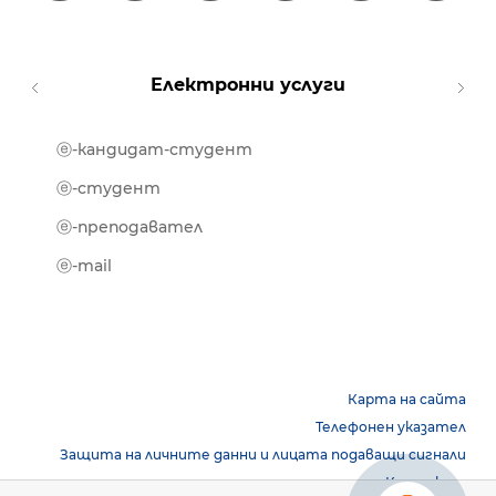
Електронни услуги
ⓔ-кандидат-студент
MOOD
ⓔ-биб
ⓔ-студент
ⓔ-кни
ⓔ-преподавател
ⓔ-trai
ⓔ-mail
Карта на сайта
Телефонен указател
Защита на личните данни и лицата подаващи сигнали
Контакти