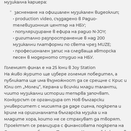
музикална кариера:
заснемане на официален музикален видеоклип;
• production video, създадено в Радио-
телевизионния център на НБУ;
• популяризиране в ефира на радио N-JOY;
• дигитално разпространение в над 200
музикални платформи по света чрез MUZE;
• професионален запис на следваща авторска
песен в модерното студио на НБУ.
Големият финал е на 25 юни в Joy Station
На живо журито ще избере големия победител, а
публиката ще има възможност да се срещне с Крис и
Юли от „Молец“, Керана и всички млади таланти,
чиито музикални истории тепърва започват.
Конкурсът се организира от Нов български
университет с мисията да даде сцена, подкрепа и
криле на оригиналната българска музика и на
младите хора, които не се страхуват да творят.
Проектът се реализира с финансовата подкрепа на