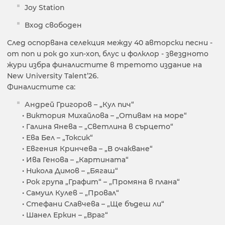
Joy Station
Вход свободен
След оспорвана селекция между 40 авторски песни -
от поп и рок до хип-хоп, блус и фолклор - звездното
жури избра финалистите в третото издание на
New University Talent’26.
Финалистите са:
Андрей Григоров – „Кул пич“
• Виктория Михайлова – „Отивам на море“
• Галина Янева – „Светлина в сърцето“
• Ева Бел – „Токсик“
• Евгения Кринчева – „В очакване“
• Ива Генова – „Картината“
• Никола Димов – „Бягаш“
• Рок група „Графит“ – „Промяна в плана“
• Самуил Кулев – „Провал“
• Стефани Славчева – „Ще бъдеш ли“
• Шанел Еркин – „Враг“