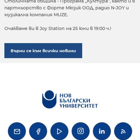
Столичната община - Програма „Култура“, както и в
партньорство с Форте Мюзик ООД, радио N-JOY и
музикална компания MUZE.
Очакваме ви в Joy Station на 25 юни в 19:00 ч.!
Върни се към всички новини



