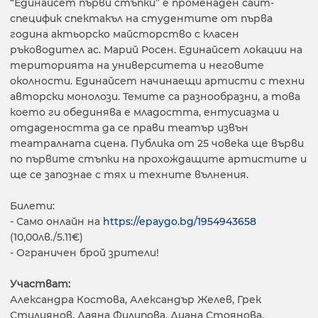
“Единайсет първи стъпки” е променаден сайт-
специфик спектакъл на студентите от първа
година актьорско майсторство с класен
ръководител ас. Марий Росен. Единайсет локации на
територията на университета и неговите
околности. Единайсет начинаещи артисти с техни
авторски монолози. Темите са разнообразни, а това
което ги обединява е младостта, ентусиазма и
отдадеността да се прави театър извън
театралната сцена. Публика от 25 човека ще върви
по първите стъпки на прохождащите артистите и
ще се запознае с тях и техните вълнения.
Билети:
- Само онлайн на
https://epaygo.bg/1954943658
(10,00лв./5.11€)
- Ограничен брой зрители!
Участват:
Александра Костова, Александър Желев, Грек
Стилиянов, Даяна Филипова, Диана Стоянова,