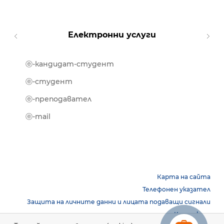
Електронни услуги
ⓔ-кандидат-студент
MOOD
ⓔ-биб
ⓔ-студент
ⓔ-кни
ⓔ-преподавател
ⓔ-trai
ⓔ-mail
Карта на сайта
Телефонен указател
Защита на личните данни и лицата подаващи сигнали
Контакти