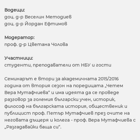
Водещи:
доц. д-р Веселин Методиев
доц. д-р Йордан Ефтимов
Модератор:
проф. д-р Цветана Чолова
Участници:
студенти, преподаватели от НБУ и гости
Семинарът е втори за академичната 2015/2016
година от втория сезон на поредицата „Четем
Вера Мутафчиева“ и има идеята да се проведе
разговор за големия български учен, историк,
философ на българската история, общественик и
публицист проф. Петър Мутафчиев през очите на
неговата дъщеря и колега - проф. Вера Мутафчиева с
„Разгадавайки баща си“.