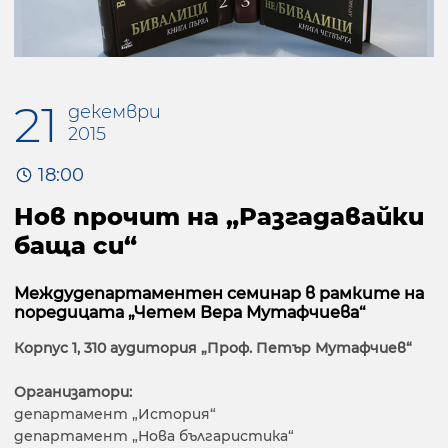
21
декември
2015
18:00
Нов прочит на „Разгадавайки
баща си“
Междудепартаментен семинар в рамките на
поредицата „Четем Вера Мутафчиева“
Корпус 1, 310 аудитория „Проф. Петър Мутафчиев“
Организатори:
департамент „История“
департамент „Нова българистика“