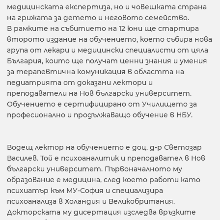
медицинската експертиза, но и човешката страна
на грижата за детето и неговото семейство.
В рамките на събитието на 12 юни ще стартира
второто издание на обучението, което събира нова
група от лекари и медицински специалисти от цяла
България, които ще получат ценни знания и умения
за терапевтична комуникация в областта на
педиатрията от доказани лектори и
преподаватели на Нов български университет.
Обучението е сертифицирано от Училището за
професионално и продължаващо обучение в НБУ.
Водещ лектор на обучението е доц. д-р Светозар
Василев. Той е психоаналитик и преподавател в Нов
български университет. Първоначалното му
образование е медицина, след което работи като
психиатър към МУ-София и специализира
психоанализа в Холандия и Великобритания.
Докторската му дисертация изследва връзките