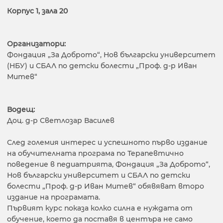
Корпус 1, зала 20
Организатори:
Фондация „За Доброто“, Нов български университет
(НБУ) и СБАЛ по детски болести „Проф. д-р Иван
Митев“
Водещ:
Доц. д-р Светлозар Василев
След големия интерес и успешното първо издание
на обучителната програма по Терапевтично
поведение в педиатрията, Фондация „За Доброто“,
Нов български университет и СБАЛ по детски
болести „Проф. д-р Иван Митев“ обявяват второ
издание на програмата.
Първият курс показа колко силна е нуждата от
обучение, което да поставя в центъра не само