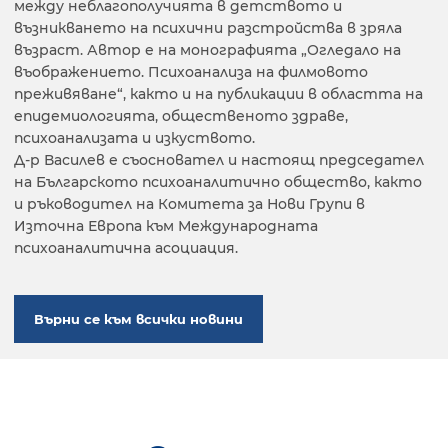
между неблагополучията в детството и
възникването на психични разстройства в зряла
възраст. Автор е на монографията „Огледало на
въображението. Психоанализа на филмовото
преживяване“, както и на публикации в областта на
епидемиологията, общественото здраве,
психоанализата и изкуството.
Д-р Василев е съосновател и настоящ председател
на Българското психоаналитично общество, както
и ръководител на Комитета за Нови Групи в
Източна Европа към Международната
психоаналитична асоциация.
Върни се към всички новини