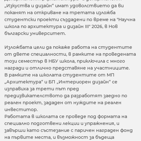
„Изкуства и дизайн“ имат удоволствието да ви
поканят на откриване на третата изложба
студентски проекти създадени по време на "Научна
школа по архитектура и дизайн III" 2026, в Нов
български университет.
Изложбата цели да покаже работа на студентите
от двете специалности, в рамките на проведената
този семестър в НБУ школа, приключила с много
награди и отлично представяне на участниците.
В рамките на школата студентите от МП
„Архитектура“ и БП „Интериорен дизайн“ се
изправиха за трети път пред
предизвикателството да разработят заедно по
реален проект, зададен от нуждите на реален
инвеститор.
Работата в школата се проведе под формата на
специално подготвени лекции и упражнения, и
завърши като състезание с паричен награден фонд
на първите места, и възможност за бъдеща