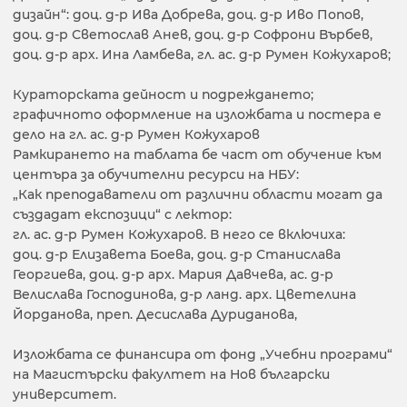
дизайн“: доц. д-р Ива Добрева, доц. д-р Иво Попов,
доц. д-р Светослав Анев, доц. д-р Софрони Върбев,
доц. д-р арх. Ина Ламбева, гл. ас. д-р Румен Кожухаров;
Кураторската дейност и подреждането;
графичното оформление на изложбата и постера е
дело на гл. ас. д-р Румен Кожухаров
Рамкирането на таблата бе част от обучение към
центъра за обучителни ресурси на НБУ:
„Как преподаватели от различни области могат да
създадат експозици“ с лектор:
гл. ас. д-р Румен Кожухаров. В него се включиха:
доц. д-р Елизавета Боева, доц. д-р Станислава
Георгиева, доц. д-р арх. Мария Давчева, ас. д-р
Велислава Господинова, д-р ланд. арх. Цветелина
Йорданова, преп. Десислава Дуриданова,
Изложбата се финансира от фонд „Учебни програми“
на Магистърски факултет на Нов български
университет.