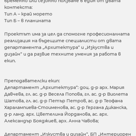
временно или сезонно ползване в един от двата
контекста:
Тип А – край морето
Тип Б – в планината
Проектът има за цел да спомогне професионалната
реализация на бъдещите специалисти от двата
департамента „Архитектура“ и „Изкуства и
дизайн“ и да развие техните умения за работа в
екип.
Преподавателски екип:
Департамент „Архитектура“: доц. д-р арх. Мария
Давчева, гл. ас. д-р Весела Попова, гл. ас. д-р Виолета
Шатова, гл. ас. д-р Петър Петров, ас. д-р Теофана
Харалампиева-Стоименова, ас. д-р Гергана Диканска,
д-р ланд. арх. Цветелина Йорданова, ас. арх.
Александър Бояджиев, арх. Анна Чавова;
Департамент „Изкуства и дизайн“, БП „Интериорен