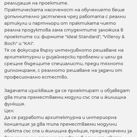
реализация на проектите.
Практическата насоченост на обучението беше
допълнително застъпена чрез работата с реални
артикули и партньори от практиката чиято
реална продуктова гама студентите заложиха в
проектите си: фирмите "Ideal Standard", "Villeroy &
Boch" и "KАI".
Тя се фокусира върху интензивното решаване на
архитектурни и дизайнерски проблеми и цели да
срещне бъдещите специалисти, преди тяхното
дипломиране, с реалното решаване на задачи от
професионално естество.
Задачата изискваше да се проектират и обзаведат
два типа преместваеми модули със спа и жилищна
функция.
Цел:
Да се разработи архитектурна и интериорна
концепция за два типа преместваеми модулни
обекта със спа и жилищна функция, предназначени за