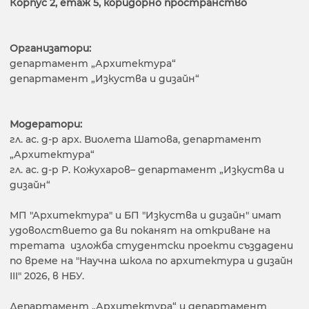
Корпус 2, етаж 5, коридорно пространство
Организатори:
департамент „Архитектура“
департамент „Изкуства и дизайн“
Модератори:
гл. ас. д-р арх. Виолета Шатова, департамент
„Архитектура“
гл. ас. д-р Р. Кожухаров– департамент „Изкуства и
дизайн“
МП "Архитектура" и БП "Изкуства и дизайн" имат
удоволствието да ви поканят на откриване на
третата изложба студентски проекти създадени
по време на "Научна школа по архитектура и дизайн
III" 2026, в НБУ.
Департамент „Архитектура“ и департамент