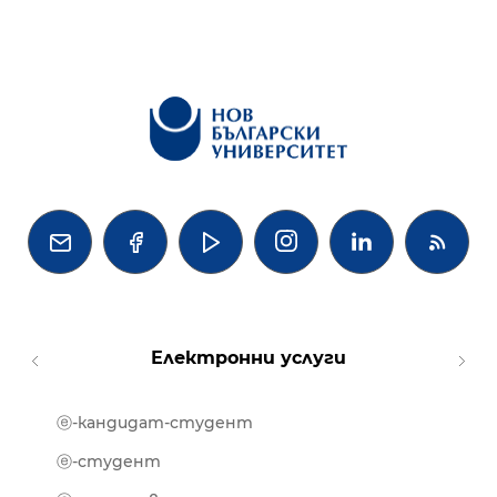




Електронни услуги
ⓔ-кандидат-студент
MOOD
ⓔ-биб
ⓔ-студент