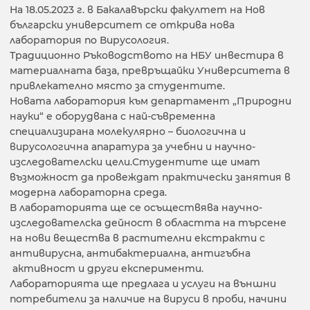
На 18.05.2023 г. в Бакалавърски факултет на Нов
български университет се открива нова
лаборатория по Вирусология.
Традиционно Ръководството на НБУ инвестира в
материалната база, превръщайки Университета в
привлекателно място за студентите.
Новата лаборатория към департамент „Природни
науки“ е оборудвана с най-съвременна
специализирана молекулярно – биологична и
вирусологична апаратура за учебни и научно-
изследователски цели.Студентите ще имат
възможност да провеждат практически занятия в
модерна лабораторна среда.
В лабораторията ще се осъществява научно-
изследователска дейност в областта на търсене
на нови вещества в растителни екстракти с
антивирусна, антибактериална, антигъбна
активност и други експерименти.
Лабораторията ще предлага и услуги на външни
потребители за наличие на вируси в проби, начини