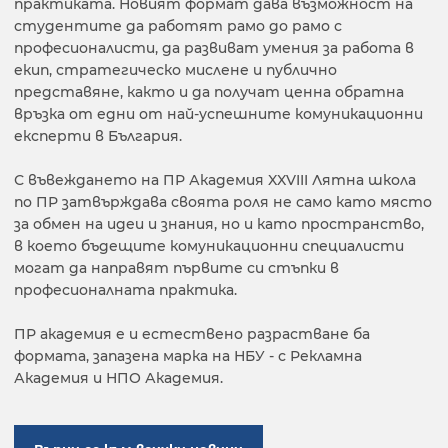
практиката. Новият формат дава възможност на
студентите да работят рамо до рамо с
професионалисти, да развиват умения за работа в
екип, стратегическо мислене и публично
представяне, както и да получат ценна обратна
връзка от едни от най-успешните комуникационни
експерти в България.
С въвеждането на ПР Академия XXVIII Лятна школа
по ПР затвърждава своята роля не само като място
за обмен на идеи и знания, но и като пространство,
в което бъдещите комуникационни специалисти
могат да направят първите си стъпки в
професионалната практика.
ПР академия е и естествено разрастване ба
формата, запазена марка на НБУ - с Рекламна
Академия и НПО Академия.