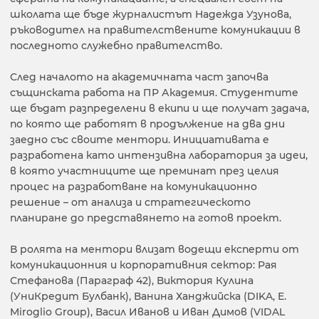
школата ще бъде журналистът Надежда Узунова,
ръководител на правителствените комуникации в
последното служебно правителство.
След началото на академичната част започва
същинската работа на ПР Академия. Студентите
ще бъдат разпределени в екипи и ще получат задача,
по която ще работят в продължение на два дни
заедно със своите ментори. Инициативата е
разработена като интензивна лаборатория за идеи,
в която участниците ще преминат през целия
процес на разработване на комуникационно
решение – от анализа и стратегическото
планиране до представянето на готов проект.
В ролята на ментори влизат водещи експерти от
комуникационния и корпоративния сектор: Рая
Стефанова (Параграф 42), Виктория Кулина
(УниКредит Булбанк), Ванина Ханджийска (DIKA, E.
Miroglio Group), Васил Иванов и Иван Димов (VIDAL