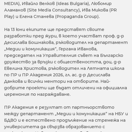
MEDIA), Ивайло Велков (Ideas Bulgaria), Любомир
Аламанов (Site Media Consultancy), Ива Микова (PR
Play) и Елена Станева (Propaganda Group).
На 13 юни екипите ще представят своите
разработки пред жури, в което участват проф. д-р
Десислава Бошнакова, ръководител на департамент
„Медии и комуникация“, Гергана Иванова,
председател на Управителния съвет на Българско
дружество за връзки с обществеността, доц. д-р
Евелина Христова, ръководител на Лятната школа
по ПР и ПР Академия 2026, гл. ас. д-р Десислава
Данкова и всички ментори на отборите. Най-
добрите проекти ще бъдат отличени на официална
церемония по награждаване.
ПР Академия е резултат от партньорството
между департамент „Медии и комуникация“ на НБУ и
БДВО и е естествено продължение на стремежа на
университета да свързва образованието с