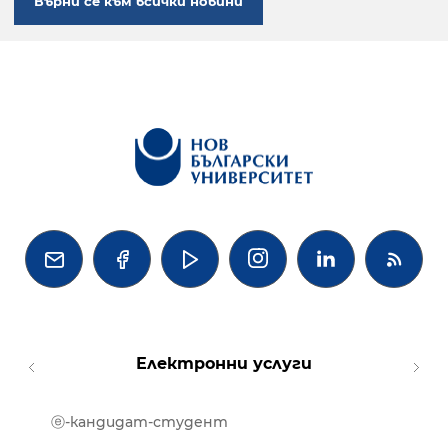
Върни се към всички новини




Електронни услуги
ⓔ-кандидат-студент
MOOD