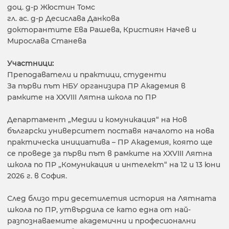
доц. д-р Жюстин Томс
гл. ас. д-р Десислава Данкова
докторантите Ева Рашева, Кристиян Начев и
Мирослава Станева
Участници:
Преподаватели и практици, студенти
За първи път НБУ организира ПР Академия в
рамките на XXVIII Лятна школа по ПР
Департамент „Медии и комуникация“ на Нов
български университет поставя началото на нова
практическа инициатива – ПР Академия, която ще
се проведе за първи път в рамките на XXVIII Лятна
школа по ПР „Комуникация и интелект“ на 12 и 13 юни
2026 г. в София.
След близо три десетилетия история на Лятната
школа по ПР, утвърдила се като една от най-
разпознаваемите академични и професионални