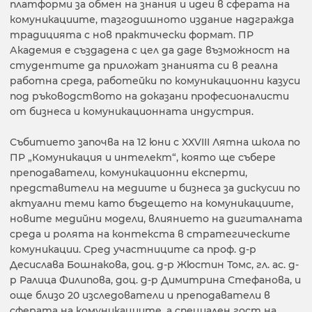
платформи за обмен на знания и идеи в сферата на
комуникациите, тазгодишното издание надгражда
традицията с нов практически формат. ПР
Академия е създадена с цел да даде възможност на
студентите да приложат знанията си в реална
работна среда, работейки по комуникационни казуси
под ръководството на доказани професионалисти
от бизнеса и комуникационната индустрия.
Събитието започва на 12 юни с XXVIII Лятна школа по
ПР „Комуникация и интелект“, която ще събере
преподаватели, комуникационни експерти,
представители на медиите и бизнеса за дискусии по
актуални теми като бъдещето на комуникациите,
новите медийни модели, влиянието на дигиталната
среда и ролята на контекста в стратегическите
комуникации. Сред участниците са проф. д-р
Десислава Бошнакова, доц. д-р Жюстин Томс, гл. ас. д-
р Ралица Филипова, доц. д-р Димитрина Стефанова, и
още близо 20 изследователи и преподаватели в
сферата на комуникациите, а специален гост на