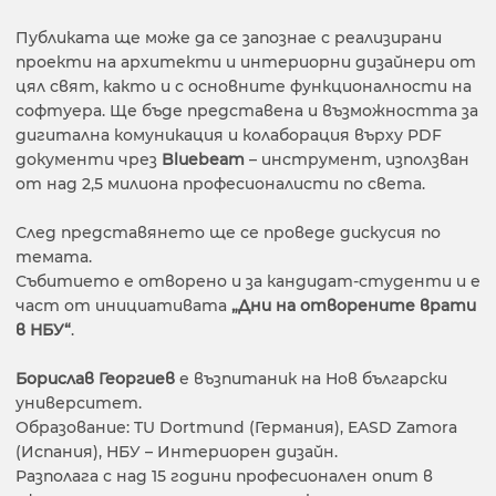
Публиката ще може да се запознае с реализирани
проекти на архитекти и интериорни дизайнери от
цял свят, както и с основните функционалности на
софтуера. Ще бъде представена и възможността за
дигитална комуникация и колаборация върху PDF
документи чрез
Bluebeam
– инструмент, използван
от над 2,5 милиона професионалисти по света.
След представянето ще се проведе дискусия по
темата.
Събитието е отворено и за кандидат-студенти и е
част от инициативата
„Дни на отворените врати
в НБУ“
.
Борислав Георгиев
е възпитаник на Нов български
университет.
Образование: TU Dortmund (Германия), EASD Zamora
(Испания), НБУ – Интериорен дизайн.
Разполага с над 15 години професионален опит в