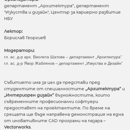
департамент „Архитектура“, департамент
"Изкуства и дизайн", Център за кариерно развитие
НБУ
Лектор:
Борислав Георгиев
Модератори:
гл. ас. д-р арх. Виолета Шатова – департамент „Архитектура“
гл. ас. д-р Явор Жаблянов – департамент „Изкуства и Дизайн“
Събитието има за цел да представи пред
студентите от специалностите
„Архитектура“
и
„Интериорен дизайн“
възможностите, които
съвременните професионални софтуери
предоставят на проектантите. По време на
срещата ще бъде направена демонстрация на една
от иновативните CAD програми на пазара –
Vectorworks
.