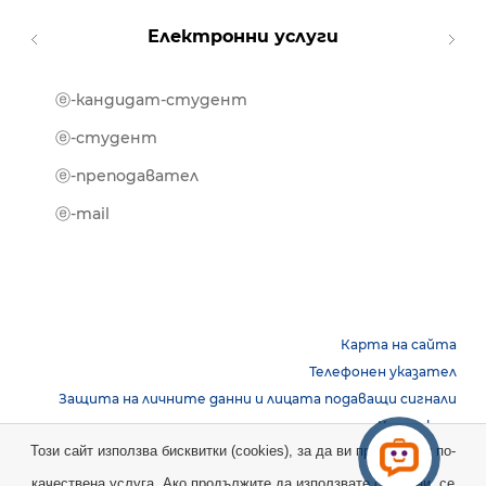
Електронни услуги
ⓔ-кандидат-студент
MOOD
ⓔ-биб
ⓔ-студент
ⓔ-кни
ⓔ-преподавател
ⓔ-trai
ⓔ-mail
Карта на сайта
Телефонен указател
Защита на личните данни и лицата подаващи сигнали
Контакти
Този сайт използва бисквитки (cookies), за да ви предостави по-
качествена услуга. Ако продължите да използвате сайта ни, се
Copyright © 2026 НБУ. Всички права запазени.