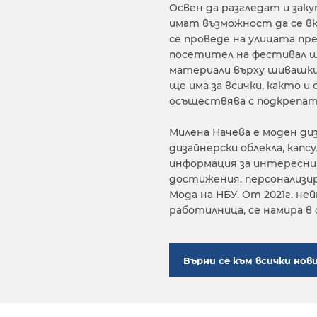
Освен да разгледат и за
имат възможност да се вк
се проведе на улицата пр
посетител на фестивал щ
материали върху шивашки
ще има за всички, както и
осъществява с подкрепата
Милена Начева е моден ди
дизайнерски облекла, капс
информация за интереснит
достижения. персонализир
Мода на НБУ. От 2021г. н
работилница, се намира в с
Върни се към всички нов