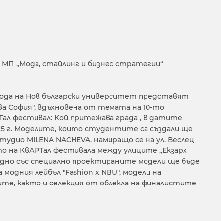
 МП „Мода, стайлинг и бизнес стратегии“
ода на Нов български университет представят
ва София", вдъхновена от темата на 10-то
Тал фестивал: Кой притежава града , в датите
025 г. Моделите, които студентите са създали ще
тудио MILENA NACHEVA, намиращо се на ул. Веслец
то на КвАРТал фестивала между улиците „Екзарх
аедно със специално проектираните модели ще бъде
 модния лейбъл "Fashion x NBU", модели на
те, както и селекция от облекла на финалистите