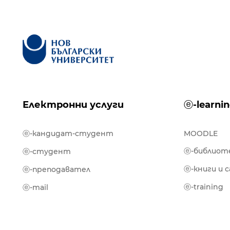
Електронни услуги
ⓔ-learni
ⓔ-кандидат-студент
MOODLE
ⓔ-библиот
ⓔ-студент
ⓔ-книги и 
ⓔ-преподавател
ⓔ-training
ⓔ-mail