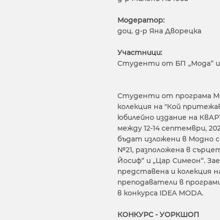
Модератор:
доц. д-р Яна Дворецка
Участници:
Студенти от БП „Мода“ и
Студенти от програма М
колекция на "Кой притежа
юбилейно издание на КвАР
между 12-14 септември, 2
бъдат изложени в Модно с
№21, разположена в сърце
Йосиф“ и „Цар Симеон“. З
представена и колекция на
преподаватели в програми
в конкурса IDEA MODA.
КОНКУРС - УОРКШОП