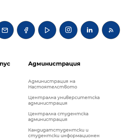




пус
Администрация
Администрация на
Настоятелството
Централна университетска
администрация
Централна студентска
администрация
Кандидатстудентски и
студентски информационен