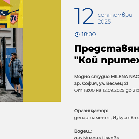
12
септември
2025
18:00
Представян
"Кой прите
Модно студио MILENA NA
гр. София, ул. Веслец 21
От 18:00 на 12.09.2025 до 21:
Организатор:
департамент „Изкуства и
Водещ:
д-р Милена Начева