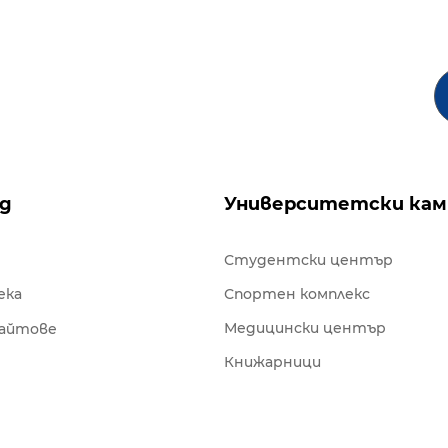
ng
Университетски кам
Студентски център
ека
Спортен комплекс
Медицински център
сайтове
Книжарници