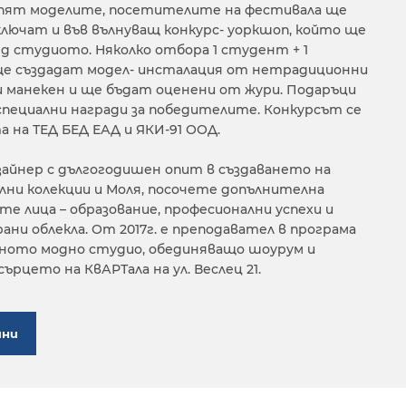
купят моделите, посетителите на фестивала ще
лючат и във вълнуващ конкурс- уоркшоп, който ще
ед студиото. Няколко отбора 1 студент + 1
е създадат модел- инсталация от нетрадиционни
 манекен и ще бъдат оценени от жури. Подаръци
 специални награди за победителите. Конкурсът се
 на ТЕД БЕД ЕАД и ЯКИ-91 ООД.
зайнер с дългогодишен опит в създаването на
улни колекции и Моля, посочете допълнителна
е лица – образование, професионални успехи и
ани облекла. От 2017г. е преподавател в програма
ейното модно студио, обединяващо шоурум и
ърцето на КвАРТала на ул. Веслец 21.
ини