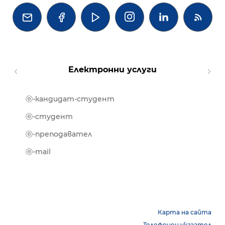




Електронни услуги
ⓔ-кандидат-студент
MOOD
ⓔ-биб
ⓔ-студент
ⓔ-кни
ⓔ-преподавател
ⓔ-trai
ⓔ-mail
Карта на сайта
Телефонен указател