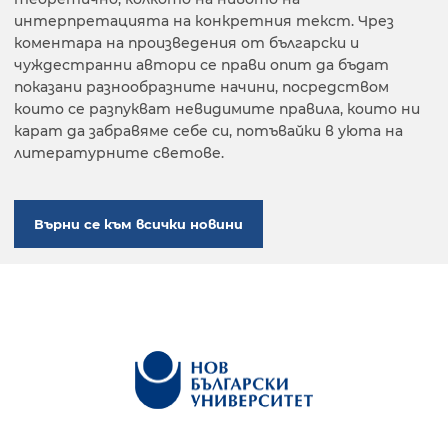
интерпретацията на конкретния текст. Чрез
коментара на произведения от български и
чуждестранни автори се прави опит да бъдат
показани разнообразните начини, посредством
които се разпукват невидимите правила, които ни
карат да забравяме себе си, потъвайки в уюта на
литературните светове.
Върни се към всички новини