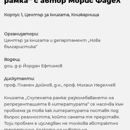
рамка“ с автор Морис Фадел
Корпус 1, Център за книгата, Книжарница
Организатори:
Център за книгата и департамент „Нова
българистика“
Водещ
:
доц. д-р Йордан Ефтимов
Дискутанти:
проф. Пламен Дойнов, д.н., проф. Михаил Неделчев
Книгата „Счупената рамка: разколебаването на
репрезентацията в литературата“ се насочва към
проблема за това как литературата поставя под
въпрос реалността, който самата тя представя.
Този проблем е изследван не толкова абстрактно
теоретично, колкото на нивото на