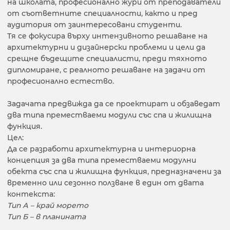
на школата, професионално жури от преподаватели
от съответните специалности, както и пред
аудитория от заинтересовани студенти.
Тя се фокусира върху интензивното решаване на
архитектурни и дизайнерски проблеми и цели да
срещне бъдещите специалисти, преди тяхното
дипломиране, с реалното решаване на задачи от
професионално естество.
Задачата предвижда да се проектират и обзаведат
два типа преместваеми модули със спа и жилищна
функция.
Цел:
Да се разработи архитектурна и интериорна
концепция за два типа преместваеми модулни
обекта със спа и жилищна функция, предназначени за
временно или сезонно ползване в един от двата
контекста:
Тип А – край морето
Тип Б – в планината