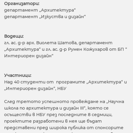
Организатори:
департамент „Архитектура“
департамент „Изкуства и дизайн“
Водещи:
гл. ас. д-р арх. Виолета Шатова, департамент
„Архитектура“ и гл. ас. д-р Румен Кожухаров от БП “
Интериорен дизайн“
Участници:
Над 40 студенти от програмите „Архитектура“ и
„Интериорен дизайн“, НБУ
След третото успешното провеждане на „Научна
школа по архитектура и дизайн III“, която се
осъществи в НБУ през последните 8 седмици,
проектите разработени в нея ще бъдат
представени пред широка публика от спонсорите