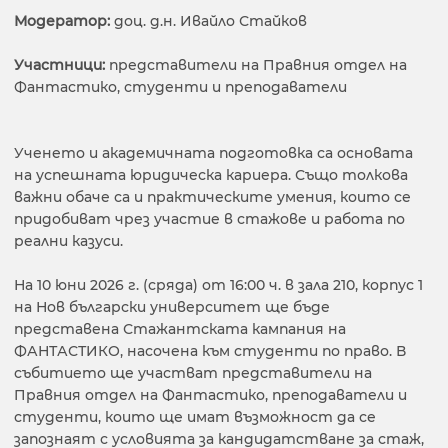
Модератор:
доц. д.н. Ивайло Стайков
Участници:
представители на Правния отдел на
Фантастико, студенти и преподаватели
Ученето и академичната подготовка са основата
на успешната юридическа кариера. Също толкова
важни обаче са и практическите умения, които се
придобиват чрез участие в стажове и работа по
реални казуси.
На 10 юни 2026 г. (сряда) от 16:00 ч. в зала 210, корпус 1
на Нов български университет ще бъде
представена Стажантската кампания на
ФАНТАСТИКО, насочена към студенти по право. В
събитието ще участват представители на
Правния отдел на Фантастико, преподаватели и
студенти, които ще имат възможност да се
запознаят с условията за кандидатстване за стаж,