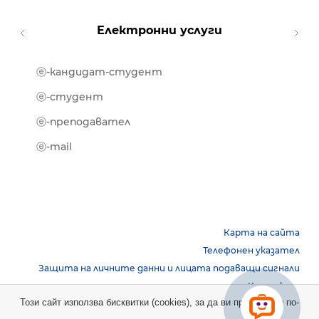
Електронни услуги
ⓔ-кандидат-студент
MOOD
ⓔ-биб
ⓔ-студент
ⓔ-кни
ⓔ-преподавател
ⓔ-trai
ⓔ-mail
Карта на сайта
Телефонен указател
Защита на личните данни и лицата подаващи сигнали
Контакти
Този сайт използва бисквитки (cookies), за да ви предостави по-