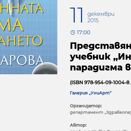
11
декември
2015
17:00
Представян
учебник „И
парадигма 
(ISBN 978-954-09-1004-8
Галерия „УниАрт“
Организатор:
департамент „Здравеопаз
Автор: