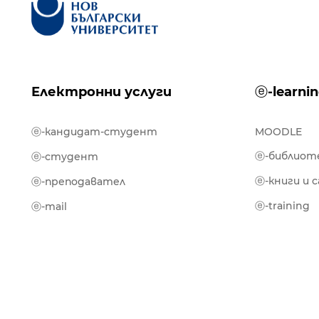
Електронни услуги
ⓔ-learni
ⓔ-кандидат-студент
MOODLE
ⓔ-библиот
ⓔ-студент
ⓔ-книги и 
ⓔ-преподавател
ⓔ-training
ⓔ-mail