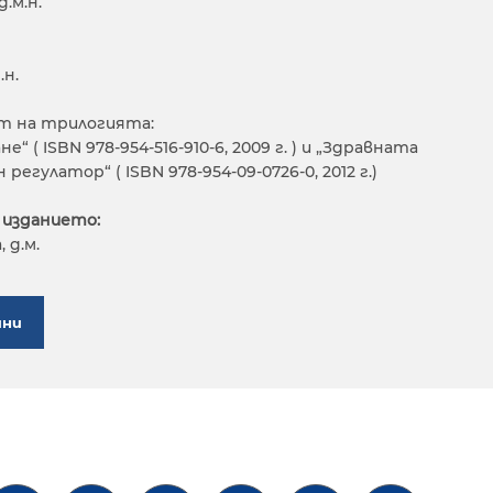
.м.н.
.н.
ст на трилогията:
“ ( ISBN 978-954-516-910-6, 2009 г. ) и „Здравната
егулатор“ ( ISBN 978-954-09-0726-0, 2012 г.)
 изданието:
 д.м.
ини