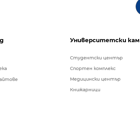
ng
Университетски кам
Студентски център
ека
Спортен комплекс
Медицински център
сайтове
Книжарници