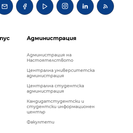




пус
Администрация
Администрация на
Настоятелството
Централна университетска
администрация
Централна студентска
администрация
Кандидатстудентски и
студентски информационен
център
Факултети