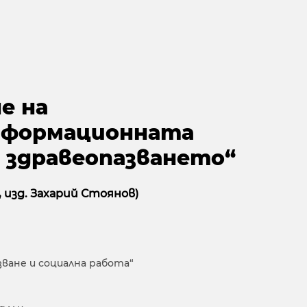
е на
нформационната
в здравеопазването“
 , изд. Захарий Стоянов)
ване и социална работа“