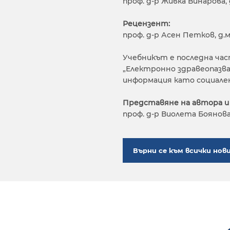
проф. д-р Живка Винарова, д
Рецензент:
проф. д-р Асен Петков, д.м
Учебникът е последна ча
„Електронно здравеопазване
информация като социален р
Представяне на автора и
проф. д-р Виолета Боянова,
Върни се към всички нов