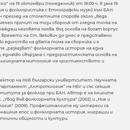
но“ на 19 октомври (понеделник) от 18:00 ч. в зала 19
 и фолклористика с Етнографски музей към БАН.
н преглед на столетните спорове около „Веда
еменен прочит на този сборник от гледна точка на
аждащ неговата поява. Въз основа на богат корпус
 времето на Ст. Векович до днес е представено
о единство на двата тома на сборника и е
те „разказват“ фолклорната история на една
, еднакво свързана с предхристиянската основа на
елигиозната митология на християнството и
 ректор на Нов български универтситет. Научната
департамент „Антропология“ на НБУ и със секция
нститута за фолклор при БАН. Автор е на книгите
, „Увод във фолклорната култура“ (2002) и „Ние и
огия“ (2009). Професионалните му интереси са
 юнашкия епос и фолклорната история, миграции и
тнични общности и култури.