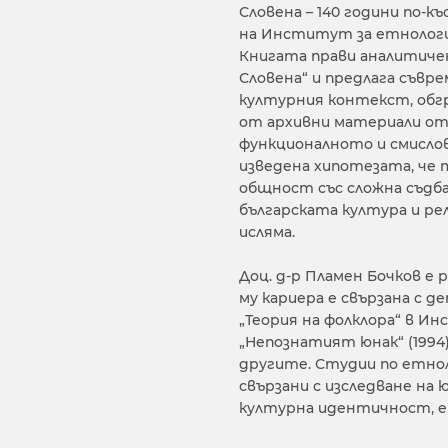
Словена – 140 години по-къс
на Институт за етнология
Книгата прави аналитиче
Словена“ и предлага съвр
културния контекст, обгр
от архивни материали от
функционалното и смислов
изведена хипотезата, че 
общност със сложна съдба
българската култура и р
исляма.
Доц. д-р Пламен Бочков е
му кариера е свързана с 
„Теория на фолклора“ в И
„Непознатият юнак“ (1994)
другите. Студии по етнол
свързани с изследване на
културна идентичност, е