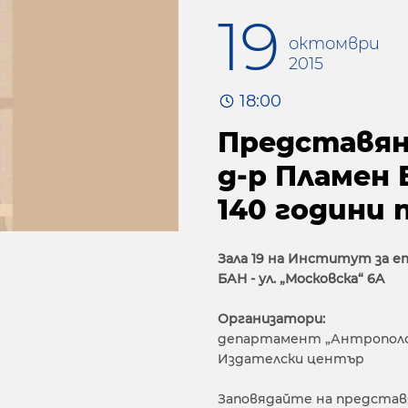
19
октомври
2015
18:00
Представян
д-р Пламен 
140 години 
Зала 19 на Институт за е
БАН - ул. „Московска“ 6A
Организатори:
департамент „Антрополо
Издателски център
Заповядайте на представя