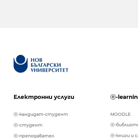
Електронни услуги
ⓔ-learni
ⓔ-кандидат-студент
MOODLE
ⓔ-библиот
ⓔ-студент
ⓔ-книги и 
ⓔ-преподавател