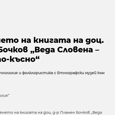
ето на книгата на доц.
Бочков „Веда Словена –
по-късно“
тнология и фолклористика с Етнографски музей към
гия“
нето на книгата на доц. д-р Пламен Бочков „Веда