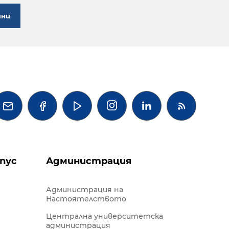
ини




пус
Администрация
Администрация на
Настоятелството
Централна университетска
администрация