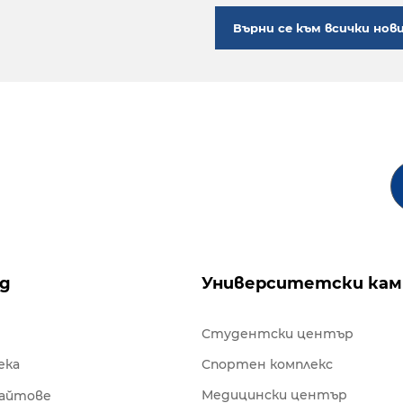
Върни се към всички нов
ng
Университетски кам
Студентски център
ека
Спортен комплекс
Медицински център
сайтове