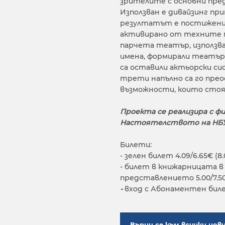
зрителите с основни пред
Използван е дивайзинг пр
резултатът е постижение
активирано от техните м
парчета театър, използва
имена, формирали театър
са оставили актьорски си
трети напълно са го прео
възможности, които стоя
Проекта се реализира с ф
Настоятелството на НБУ 
Билети:
- зелен билет 4.09/6.65€ (8.
- билет в книжарницата в
представлението 5.00/7.50€
-
вход с Абонаментен бил
Върни се към всички нов