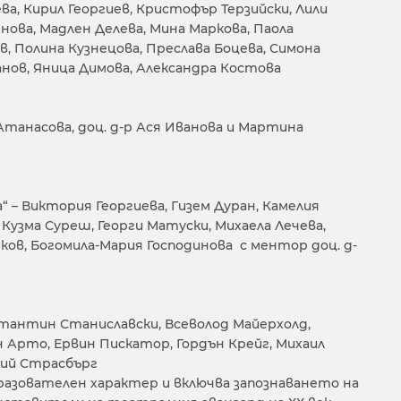
а, Кирил Георгиев, Кристофър Терзийски, Лили
нова, Мадлен Делева, Мина Маркова, Паола
, Полина Кузнецова, Преслава Боцева, Симона
нов, Яница Димова, Александра Костова
а Атанасова, доц. д-р Ася Иванова и Мартина
– Виктория Георгиева, Гизем Дуран, Камелия
 Кузма Суреш, Георги Матуски, Михаела Лечева,
ков, Богомила-Мария Господинова с ментор доц. д-
тантин Станиславски, Всеволод Майерхолд,
Арто, Ервин Пискатор, Гордън Крейг, Михаил
Лий Страсбърг
азователен характер и включва запознаването на