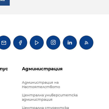




пус
Администрация
Администрация на
Настоятелството
Централна университетска
администрация
Централна студентска