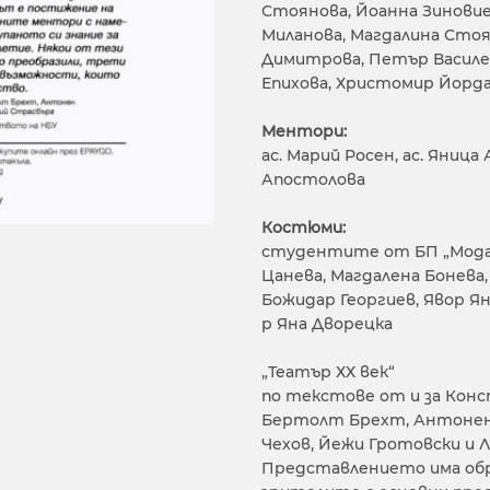
Стоянова, Йоанна Зиновиев
Миланова, Магдалина Стоя
Димитрова, Петър Василев
Епихова, Христомир Йорда
Ментори:
ас. Марий Росен, ас. Яниц
Апостолова
Костюми:
студентите от БП „Мода“ 
Цанева, Магдалена Бонева,
Божидар Георгиев, Явор Ян
р Яна Дворецка
„Театър ХХ век“
по текстове от и за Конс
Бертолт Брехт, Антонен 
Чехов, Йежи Гротовски и 
Представлението има обр