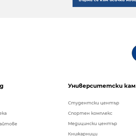
ng
Университетски кам
Студентски център
ека
Спортен комплекс
Медицински център
сайтове
Книжарници