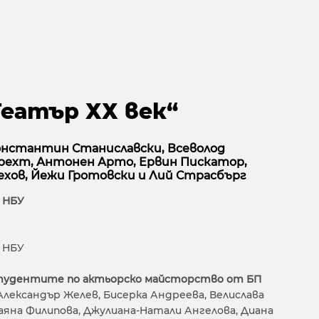
Театър ХХ век“
онстантин Станиславски, Всеволод
рехт, Антонен Арто, Ервин Пискатор,
Чехов, Йежи Гротовски и Лий Страсбърг
 НБУ
 НБУ
студентите по актьорско майсторство от БП
Александър Желев, Бисерка Андреева, Велислава
Даяна Филипова, Джулиана-Натали Ангелова, Диана