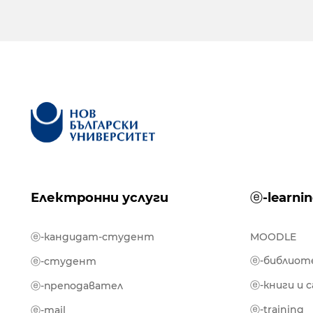
Електронни услуги
ⓔ-learni
ⓔ-кандидат-студент
MOODLE
ⓔ-библиот
ⓔ-студент
ⓔ-книги и 
ⓔ-преподавател
ⓔ-training
ⓔ-mail