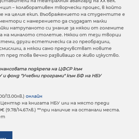
ставители на театралния авангард на ХХ век.
инцип – колаборативен творчески процес, в който
 на целия екип. Въображението на студентите е
ентори с намерението да създадат малки
йки натрупаното си знание за някои от големите
а на миналото столетие. Някои от тези творци
стеми, други естетически са го преобразили,
смислили, а някои само предчувстват новите
т пред това вечно развиващо се живо изкуство.
инансовата подкрепа на ЦФСР към
и фонд "Учебни програми" към БФ на НБУ
00/13.00лв.)
онлайн
 Център на книгата НБУ или на място преди
 (9.78/14.67лв.) **при наличие на останали места.
ет
ини