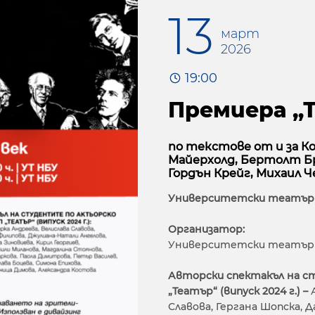
13
март
2026
19:00
Премиера „
по текстове от и за К
Майерхолд, Бертолт Б
Гордън Крейг, Михаил 
Университетски театър
Организатор:
Университетски театър
Авторски спектакъл на 
„Театър“ (випуск 2024 г.) –
Славова, Гергана Шопска, 