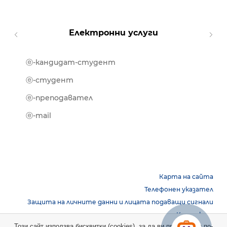
Електронни услуги
ⓔ-кандидат-студент
MOOD
ⓔ-биб
ⓔ-студент
ⓔ-кни
ⓔ-преподавател
ⓔ-trai
ⓔ-mail
Карта на сайта
Телефонен указател
Защита на личните данни и лицата подаващи сигнали
Контакти
Този сайт използва бисквитки (cookies), за да ви предостави по-