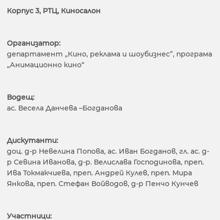
Корпус 3, РТЦ, Киносалон
Организатор:
департамент „Кино, реклама и шоубизнес”, програма
„Анимационно кино“
Водещ:
ас. Весела Данчева –Богданова
Дискутанти:
доц. д-р Невелина Попова, ас. Иван Богданов, гл. ас. д-
р Севина Иванова, д-р. Велислава Господинова, преп.
Ива Токмакчиева, преп. Андрей Кулев, преп. Мира
Янкова, преп. Стефан Войводов, д-р Пенчо Кунчев
Участници: