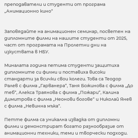
преподаватели и студенти от програма
„Анимационно кино“
Заповядайте на анимационен семинар, посветен на
дипломните филми на нашите студенти от 2025,
част от програмата на Пролетни дни на
изкуствата в НБУ.
Миналата година петима студенти защитиха
дипломните си филми и поставиха високи
стандарти за всички свои колеги. Това са Теодор
Ралев с филма „Гарванера“, Таня Божинова с филма „До
теб“, Алекса Траянова с филма „Пожари“, Калина
Димитрова с филма „Неонови богове“ и Николай Янев
с филма „Невинна мъка“.
Петте филма са уникална извадка от дипломни
филми и демонстрират богато разнообразие от
анимационни техники, теми и творчески подходи.