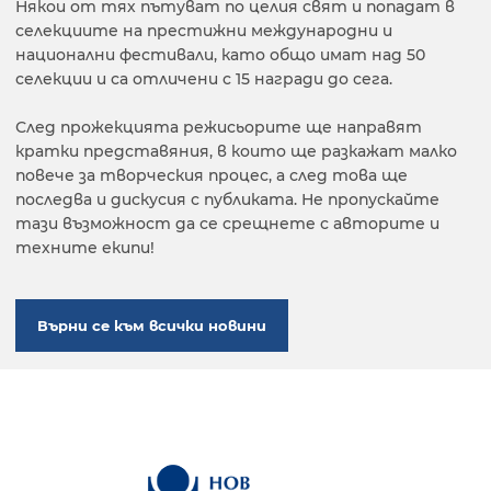
Някои от тях пътуват по целия свят и попадат в
селекциите на престижни международни и
национални фестивали, като общо имат над 50
селекции и са отличени с 15 награди до сега.
След прожекцията режисьорите ще направят
кратки представяния, в които ще разкажат малко
повече за творческия процес, а след това ще
последва и дискусия с публиката. Не пропускайте
тази възможност да се срещнете с авторите и
техните екипи!
Върни се към всички новини