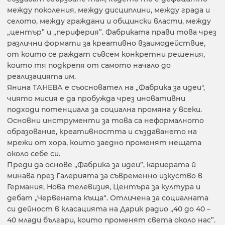
между поколения, между дисциплини, между града и
селото, между граждани и общински власти, между
„център” и „периферия”. Фабриката прави това чрез
различни формати за креативно взаимодействие,
от които се раждат съвсем конкретни решения,
които тя подкрепя от самото начало до
реализацията им.
Янина ТАНЕВА е съосновател на „Фабрика за идеи",
чиято мисия е да пробужда чрез иновативни
подходи потенциала за социална промяна у всеки.
Основни инструменти за това са неформалното
образование, креативността и създаването на
мрежи от хора, които заедно променят нещата
около себе си.
Преди да основе „Фабрика за идеи”, кариерата й
минава през Галерията за съвременно изкуство в
Германия, Нова телевизия, Центъра за култура и
дебат „Червената къща“. Отличена за социалната
си дейност в класацията на Дарик радио „40 до 40 –
40 млади българи, които променят света около нас”.