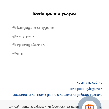
Електронни услуги
ⓔ-кандидат-студент
MOOD
ⓔ-биб
ⓔ-студент
ⓔ-кни
ⓔ-преподавател
ⓔ-trai
ⓔ-mail
Карта на сайта
Телефонен указател
Защита на личните данни и лицата подаващи сигнали
Контакти
Този сайт използва бисквитки (cookies), за да ви предостави по-