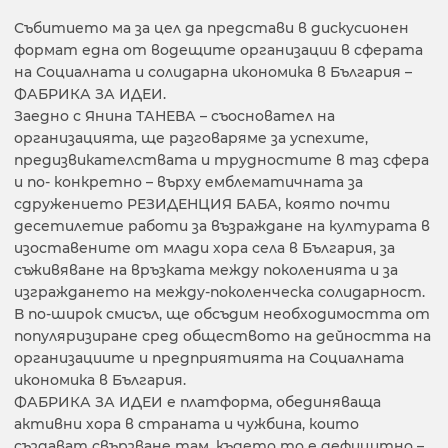
Събитието ма за цел да представи в дискусионен
формат една от водещите организации в сферата
на Социалната и солидарна икономика в България –
ФАБРИКА ЗА ИДЕИ.
Заедно с Янина ТАНЕВА – съосновател на
организацията, ще разговаряме за успехите,
предизвикателствата и трудностите в таз сфера
и по- конкретно – върху емблематичната за
сдружението РЕЗИДЕНЦИЯ БАБА, която почти
десетилетие работи за възраждане на културата в
изоставените от млади хора села в България, за
съживяване на връзката между поколенията и за
изграждането на между-поколенческа солидарност.
В по-широк смисъл, ще обсъдим необходимостта от
популяризиране сред обществото на дейността на
организациите и предприятията на Социалната
икономика в България.
ФАБРИКА ЗА ИДЕИ е платформа, обединяваща
активни хора в страната и чужбина, които
създават свързване там, където то е дефицитно –