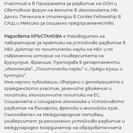
Участник е в Програмата за развитие на ООН и
Световния форум на жените в икономиката, Ню
Делхи. Печелила е стипендии в Cordes Fellowship в
САЩ и Мексико за социално предприемачество.
Радосвета КРЪСТАНОВА
е Ръководител на
Лаборатория за практики на устойчиво развитие в
НБУ. Доктор по политически науки на НБУ и по
съвременна история на Университета на
Бургундия, Франция. Преподава в департаменти
„Икономика”, „Политически науки” и „Чужди езици и
култури”.
Има научни публикации, свързани с демокрацията и
гражданското участие, зелените движения и
политики, екологичните политики на ЕС,
Социалната и солидарна икономика и Устойчивото
развитие на български, френски и английски език.
Съосновател на Международния пътуващ
университет за регионално устойчиво развитие и
международен координатор на образователната