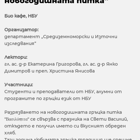
новогодишната питка“
Био кафе, НБУ
Организатор:
департамент „Средиземноморски и Източни
изследвания“
Лектори:
гл. ас. д-р Екатерина Григорова, гл. ас. д-р Янко
Димитров и преп. Христина Янисова
Участници:
Студенти и преподаватели от НБУ, алумни от
програмите по гръцки език от НБУ
Разрязването на новогодишната гръцка питка
"Βασιλόπιτα" се свързва с празника на Свети Василий,
откъдето е получил името си вкусният обреден
хляб.
Тази година любимата гръцка традиция ще срещне