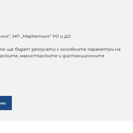
нг“, МП „Маркетинг“ РО и ДО
е ще бъдат запознати с основните параметри на
ърските, магистърските и дистанционните
ини