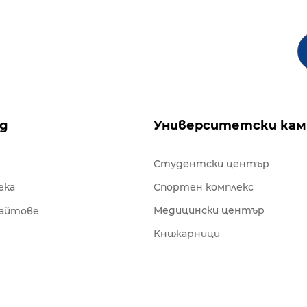
ng
Университетски кам
Студентски център
ека
Спортен комплекс
Медицински център
сайтове
Книжарници