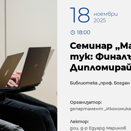
18
ноември
2025
18:00
Семинар „М
тук: Финалъ
Дипломирай 
Библиотека „проф. Богдан 
Организатор:
департамент „Икономика
Лектор:
доц. д-р Едуард Маринов