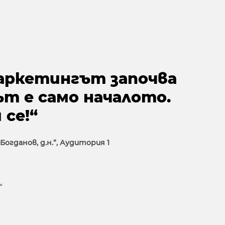
аркетингът започва
т е само началото.
се!“
Богданов, д.н.“, Аудитория 1
“