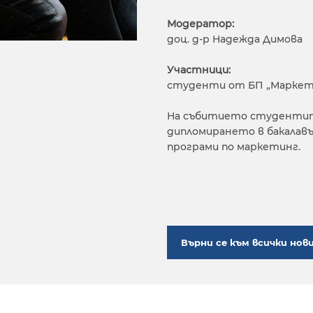
Модератор:
доц. д-р Надежда Димова
Участници:
студенти от БП „Маркети
На събитието студентит
дипломирането в бакалав
програми по маркетинг.
Върни се към всички нов