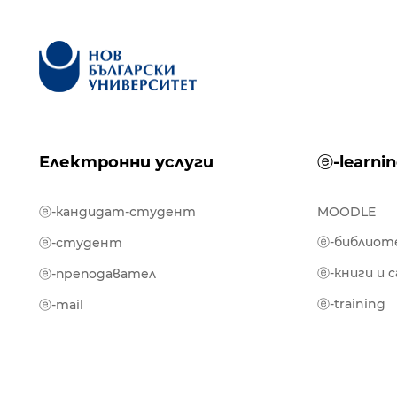
Електронни услуги
ⓔ-learni
ⓔ-кандидат-студент
MOODLE
ⓔ-библиот
ⓔ-студент
ⓔ-книги и 
ⓔ-преподавател
ⓔ-training
ⓔ-mail