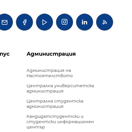




пус
Администрация
Администрация на
Настоятелството
Централна университетска
администрация
Централна студентска
администрация
Кандидатстудентски и
студентски информационен
център