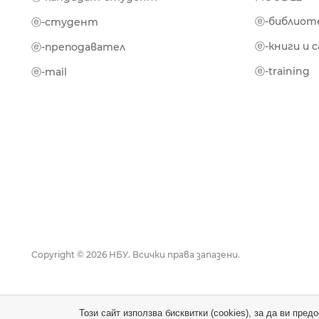
ⓔ-библиот
ⓔ-студент
ⓔ-книги и 
ⓔ-преподавател
ⓔ-training
ⓔ-mail
Copyright © 2026 НБУ. Всички права запазени.
Този сайт използва бисквитки (cookies), за да ви пре