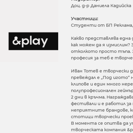
Доц. д-р Даниела Кадийска
Участници:
Студенти от БП Реклама,
Какво представлява една д
как можем да я измислим? 
отколкото просто тъпа. З
професия за теб е творч
Иван Тотев е творчески ди
превеждал е „Под игото“ н
клипове и един много нер
полупрофесионален геймър
2 дни в кръчма. Награждав
фестивали и е работил за 
неприятните брандове, к
стотици творчески проект
В момента се опитва да у
творческата компания &pl