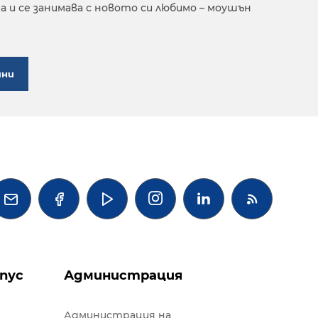
ona и се занимава с новото си любимо – моушън
ини




пус
Администрация
Администрация на