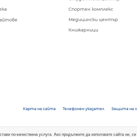
ека
Спортен комплекс
Медицински център
сайтове
Книжарници
Карта на сайта
Телефонен указател
Защита на л
достави по-качествена услуга. Ако продължите да използвате сайта ни, с