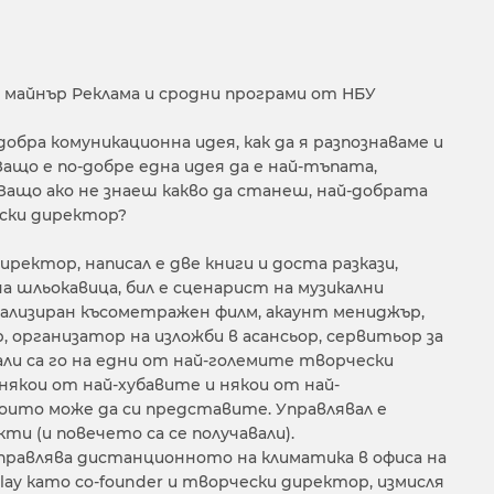
 майнър Реклама и сродни програми от НБУ
обра комуникационна идея, как да я разпознаваме и
Защо е по-добре една идея да е най-тъпата,
ащо ако не знаеш какво да станеш, най-добрата
ески директор?
ректор, написал е две книги и доста разкази,
а шльокавица, бил е сценарист на музикални
еализиран късометражен филм, акаунт мениджър,
, организатор на изложби в асансьор, сервитьор за
али са го на едни от най-големите творчески
някои от най-хубавите и някои от най-
оито може да си представите. Управлявал е
и (и повечето са се получавали).
правлява дистанционното на климатика в офиса на
ay като co-founder и творчески директор, измисля