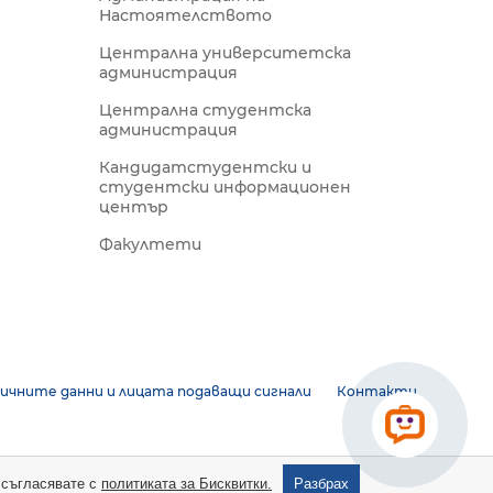
Настоятелството
Централна университетска
администрация
Централна студентска
администрация
Кандидатстудентски и
студентски информационен
център
Факултети
ичните данни и лицата подаващи сигнали
Контакти
е съгласявате с
политиката за Бисквитки.
Разбрах