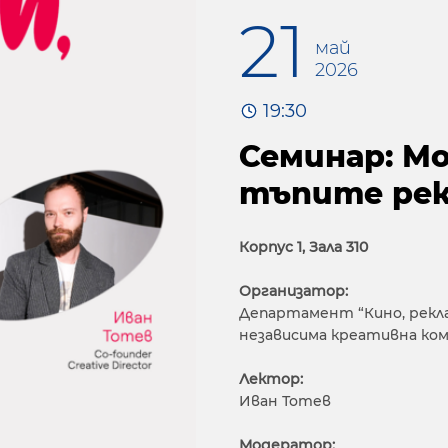
21
май
2026
19:30
Семинар: Мо
тъпите рек
Корпус 1, Зала 310
Организатор:
Департамент “Кино, рекла
независима креативна ко
Лектор:
Иван Тотев
Модератор: