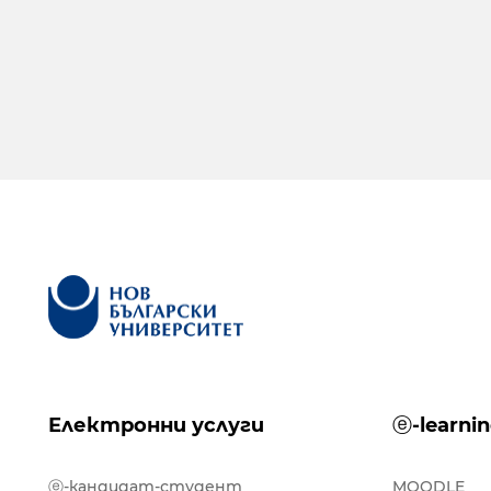
Електронни услуги
ⓔ-learni
ⓔ-кандидат-студент
MOODLE