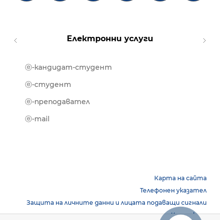
Електронни услуги
ⓔ-кандидат-студент
MOOD
ⓔ-биб
ⓔ-студент
ⓔ-кни
ⓔ-преподавател
ⓔ-trai
ⓔ-mail
Карта на сайта
Телефонен указател
Защита на личните данни и лицата подаващи сигнали
Контакти