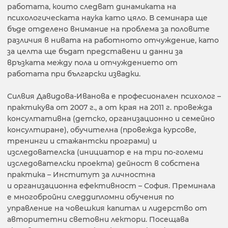
работата, които следват динамиката на
психологическата наука като цяло. В семинара ще
бъде отделено внимание на проблема за половите
различия в нивата на работното отчуждение, като
за целта ще бъдат представени и данни за
връзката между пола и отчуждението от
работата при български извадки.
Силвия Давидова-Иванова е професионален психолог –
практикува от 2007 г., а от края на 2011 г. провежда
консултативна (детско, организационно и семейно
консултиране), обучителна (провежда курсове,
тренинги и стажантски програми) и
изследователска (инициатор е на три по-големи
изследователски проекта) дейност в собстена
практика – Институт за личностна
и организационна ефективност – София. Преминала
е многобройни следдипломни обучения по
управление на човешкия капитал и лидерство от
авторитетни световни лектори. Посещава