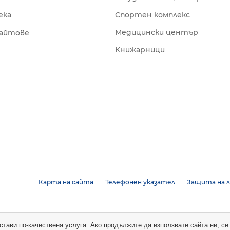
ека
Спортен комплекс
Медицински център
сайтове
Книжарници
Карта на сайта
Телефонен указател
Защита на л
достави по-качествена услуга. Ако продължите да използвате сайта ни, с