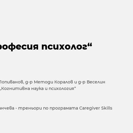
рофесия психолог“
 Попиванов, д-р Методи Коралов и д-р Веселин
Когнитивна наука и психология“
чева - треньори по програмата Caregiver Skills