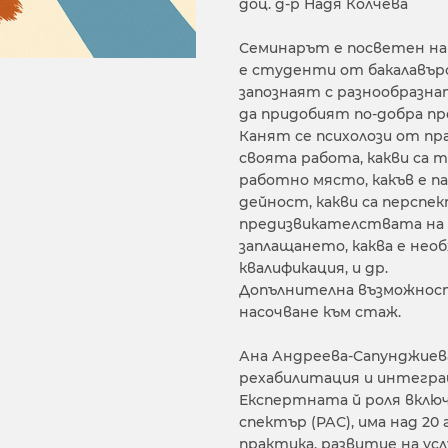
доц. д-р Надя Колчева
Семинарът е посветен на 
е студенти от бакалавърс
запознаят с разнообразна
да придобият по-добра пр
Канят се психолози от п
своята работа, какви са
работно място, какъв е п
дейност, какви са перспек
предизвикателствата на 
заплащането, каква е не
квалификация, и др.
Допълнителна възможнос
насочване към стаж.
Ана Андреева-Сапунджиева
рехабилитация и интегра
Експертната й роля вклю
спектър (РАС), има над 2
практика, развитие на ус