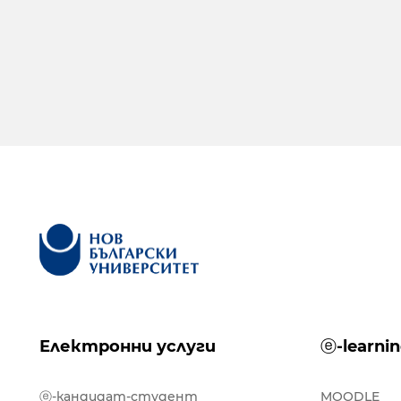
Електронни услуги
ⓔ-learni
ⓔ-кандидат-студент
MOODLE