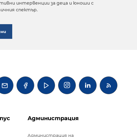
ивни интервенции за деца и юноши с
ичния спектър.
ини




пус
Администрация
Администрация на