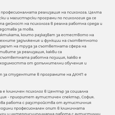
професионалната реализация на психолога. Целта
ки и магистърски програми по психология да се
та дейност на психолога в реална работна среда и
едстава за това.
рактиката, които разказват за естеството на
 техните задължения и функции на съответното
азарът на труда за съответната сфера на
тивите за реализация, какви са
съответната работна позиция, какво е
обходимостта от допълнителни обучения и
т за студентите в програмите на ДКНП е
 е клиничен психолог в Център за социална
ция - приоритет аутистичен спектър, София.
чва работа с разстройства от аутистичния
0 години професионален опит в клиничната
луги и интердисциплинарна работа с аутистични