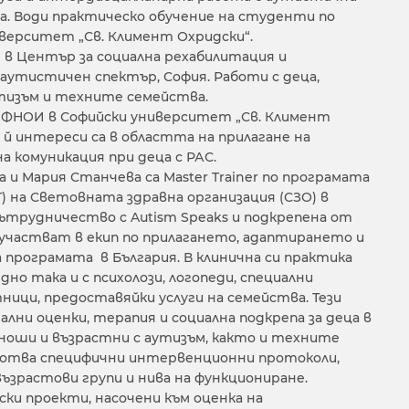
а. Води практическо обучение на студенти по
иверситет „Св. Климент Охридски“.
 в Център за социална рехабилитация и
аутистичен спектър, София. Работи с деца,
утизъм и техните семейства.
 ФНОИ в Софийски университет „Св. Климент
 й интереси са в областта на прилагане на
 комуникация при деца с РАС.
 и Мария Станчева са Master Trainer по програмата
(CST) на Световната здравна организация (СЗО) в
сътрудничество с Autism Speaks и подкрепена от
е участват в екип по прилагането, адаптирането и
програмата в България. В клинична си практика
дно така и с психолози, логопеди, специални
ници, предоставяйки услуги на семейства. Тези
лни оценки, терапия и социална подкрепа за деца в
юноши и възрастни с аутизъм, както и техните
ботва специфични интервенционни протоколи,
възрастови групи и нива на функциониране.
ки проекти, насочени към оценка на