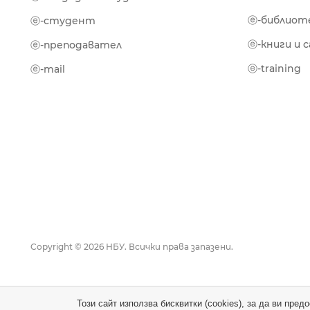
ⓔ-библиот
ⓔ-студент
ⓔ-книги и 
ⓔ-преподавател
ⓔ-training
ⓔ-mail
Copyright © 2026 НБУ. Всички права запазени.
Този сайт използва бисквитки (cookies), за да ви пре