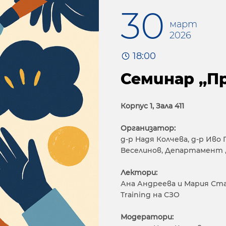
30
март
2026
18:00
Семинар „П
Корпус 1, Зала 411
Организатор:
д-р Надя Колчева, д-р Иво
Веселинов, Департамент „
Лектори:
Ана Андреева и Мария Стан
Training на СЗО
Модератори: