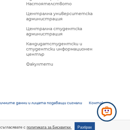
Настоятелството
Централна университетска
администрация
Централна студентска
администрация
Кандидатстудентски и
студентски информационен
център
Факултети
ичните данни и лицата подаващи сигнали
Контакти
е съгласявате с
политиката за Бисквитки.
Разбрах