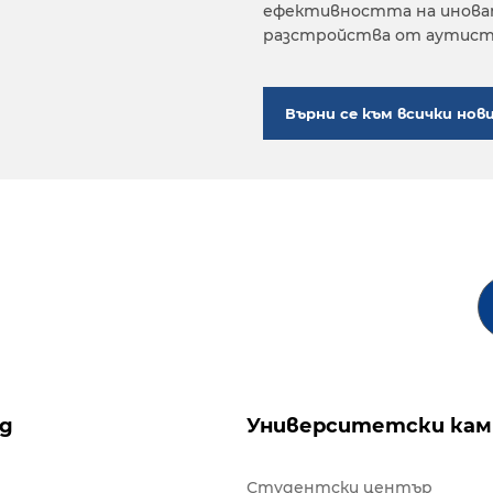
ефективността на иноват
разстройства от аутист
Върни се към всички нов
ng
Университетски кам
Студентски център