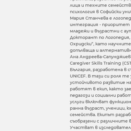
лица и техните семейств
психология в Софийски ун
Мария Станчева е логопед
интеграция - приоритет 
младежи и възрастни с а
Докторант по Логопедия,
Охридски“, като научните
допълваща и алтернативна
Ана Андреева-Сапунджиева
Caregiver Skills Training 
България, разработена в 
UNICEF. В тази си роля т
устойчивото развитие на 
работят в екип, както зае
педагози и социални работ
услуги включват функциона
ранна възраст, ученици, 
семейства. Екипът разра
съобразени с различните 
Участват в изследователс