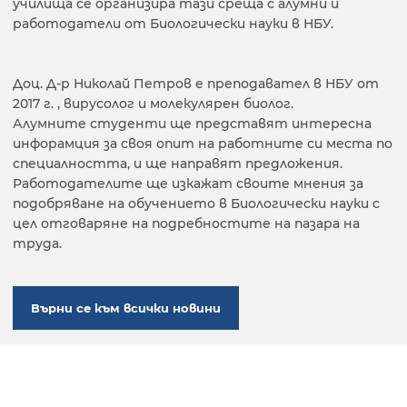
училища се организира тази среща с алумни и
работодатели от Биологически науки в НБУ.
Доц. Д-р Николай Петров е преподавател в НБУ от
2017 г. , вирусолог и молекулярен биолог.
Алумните студенти ще представят интересна
инфорамция за своя опит на работните си места по
специалността, и ще направят предложения.
Работодателите ще изкажат своите мнения за
подобряване на обучението в Биологически науки с
цел отговаряне на подребностите на пазара на
труда.
Върни се към всички новини