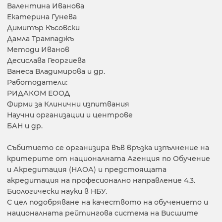
Валентина Иванова
Екатерина Гунева
Димитър Късовски
Дамла Трампаджъ
Методи Иванов
Десислава Георгиева
Ванеса Владимирова и др.
Работодатели:
РИДАКОМ ЕООД
Фирми за Клинични изпитвания
Научни организации и центрове
БАН и др.
Събитието се организира във връзка изпълнение на
критерите от националната Агенция по Обучение
и Акредитация (НАОА) и предстоящата
акредитация на професионално направление 4.3.
Биологически науки в НБУ.
С цел подобряване на качеството на обучението и
националната рейтингова система на Висшите