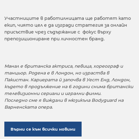
Участниците в работилницата ще работят като
екип, чиято цел е да изгради стратегия за онлайн
присъствие чрез съдържание с фокус върху
препозициониране при личностен бранд.
Манал е британска актриса, певица, хореограф и
танцьор. Родена е в Лондон, но израства в
Пакистан. Кариерата й започва в Уест Енд, Лондон,
където в продължение на 6 години снима британски
телевизионни сериали и игрални филми.
Последно сме я виждали в мюзикъла Bodyguard на
Варненската опера.
Върни се към всички новини