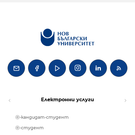




Електронни услуги
ⓔ-кандидат-студент
MOOD
ⓔ-биб
ⓔ-студент