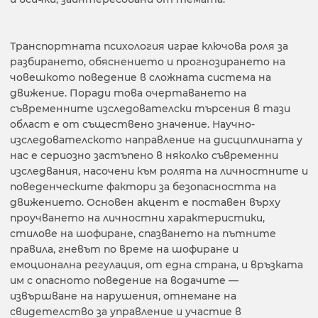
Транспортната психология играе ключова роля за
разбирането, обяснението и прогнозирането на
човешкото поведение в сложната система на
движение. Поради това очертаването на
съвременните изследователски търсения в тази
област е от съществено значение. Научно-
изследователското направление на дисциплината у
нас е сериозно застъпено в няколко съвременни
изследвания, насочени към ролята на личностните и
поведенческите фактори за безопасността на
движението. Основен акцент е поставен върху
проучването на личностни характеристики,
стилове на шофиране, спазването на пътните
правила, гневът по време на шофиране и
емоционална регулация, от една страна, и връзката
им с опасното поведение на водачите —
извършване на нарушения, отнемане на
свидетелство за управление и участие в