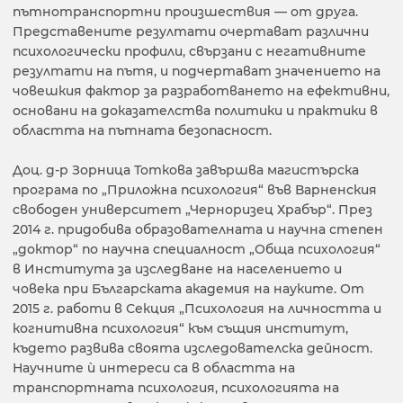
пътнотранспортни произшествия — от друга.
Представените резултати очертават различни
психологически профили, свързани с негативните
резултати на пътя, и подчертават значението на
човешкия фактор за разработването на ефективни,
основани на доказателства политики и практики в
областта на пътната безопасност.
Доц. д-р Зорница Тоткова завършва магистърска
програма по „Приложна психология“ във Варненския
свободен университет „Черноризец Храбър“. През
2014 г. придобива образователната и научна степен
„доктор“ по научна специалност „Обща психология“
в Института за изследване на населението и
човека при Българската академия на науките. От
2015 г. работи в Секция „Психология на личността и
когнитивна психология“ към същия институт,
където развива своята изследователска дейност.
Научните ѝ интереси са в областта на
транспортната психология, психологията на