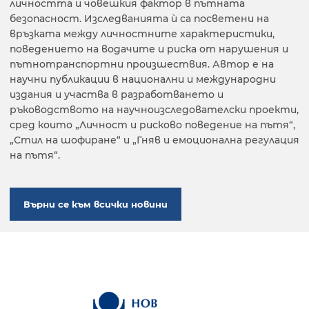
личността и човешкия фактор в пътната
безопасност. Изследванията ѝ са посветени на
връзката между личностните характеристики,
поведението на водачите и риска от нарушения и
пътнотранспортни произшествия. Автор е на
научни публикации в национални и международни
издания и участва в разработването и
ръководството на научноизследователски проекти,
сред които „Личност и рисково поведение на пътя“,
„Стил на шофиране“ и „Гняв и емоционална регулация
на пътя“.
Върни се към всички новини