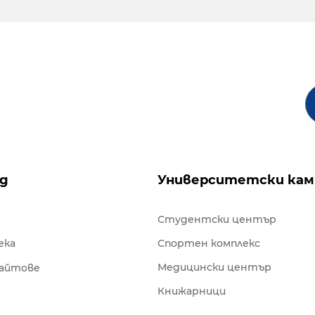
ng
Университетски кам
Студентски център
ека
Спортен комплекс
Медицински център
сайтове
Книжарници