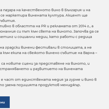
а пазара на качественото вино в България и на
се маркетира винената култура. Акцент ще
събития.
ивно в областта на PR и рекламата от 2014 г., а
ионалния си път към света на виното. Започва да се
кетинг и социални медии, като работи с редица
на градски винени фестивали в столицата, а не
а към екипа на свежото винено събитие на Варна –
е са новите сцени за представяне на виното, и
остраняването и развитието на винената
я е част от единствената медия за гурме и вино в
ето заема позицията продуктов мениджър.
ини