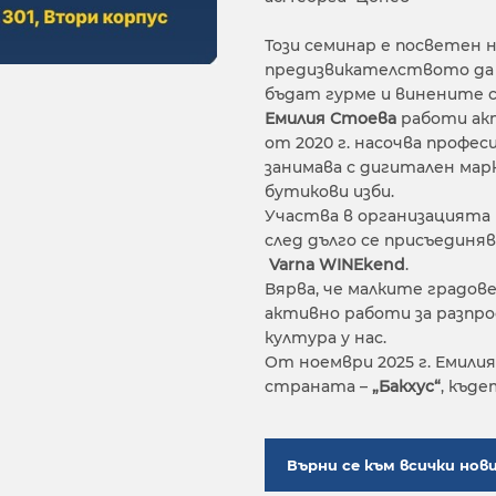
Този семинар е посветен н
предизвикателството да 
бъдат гурме и винените 
Емилия Стоева
работи акт
от 2020 г. насочва профес
занимава с дигитален мар
бутикови изби.
Участва в организацията 
след дълго се присъединяв
Varna WINEkend
.
Вярва, че малките градов
активно работи за разпр
култура у нас.
От ноември 2025 г. Емили
страната –
„Бакхус“
, къд
Върни се към всички нов