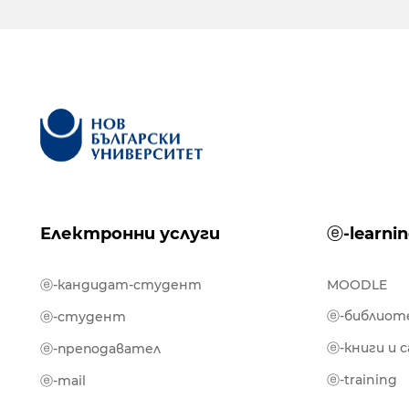
Електронни услуги
ⓔ-learni
ⓔ-кандидат-студент
MOODLE
ⓔ-библиот
ⓔ-студент
ⓔ-книги и 
ⓔ-преподавател
ⓔ-training
ⓔ-mail