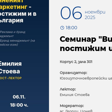
06
ноември
2025
18:00
Семинар "В
постижим и
Корпус 2, зала 301
Организатор:
Югоизточноевропейски це
Лектор:
Емилия Стоева
Модератор:
ас. Георги Цонев