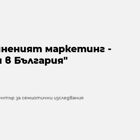
иненият маркетинг -
 в България"
нтър за семиотични изследвания