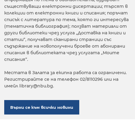
съществуващи електронни дисертации; търсят в
колекции от електронни книги и списания; поръчат
списък с литература по тема, която ги интересува
(тематична библиография); ползват материали от
други библиотеки чрез услуга „Доставка на книги и
статии“, получават сканирани страници със
съдържание на новополучени броеве от абонирани
списания в библиотеката чрез услугата „Моите
списания“.
Местата в Залата за екипна работа са ограничени.
Регистрирайте се на телефон 02/8110296 или на
имейл library@nbu.bg.
Върни се към всички новини