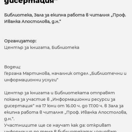
дисертация“
Библиотека, Зала за екипна работа в читалня „Проф.
Иванка Апостолова, д.н.“
Организатор:
Център за книгата, Библиотека
Водещ:
Гергана Мартинова, началник отдел „Библиотечни и
информационни услуги“
Център за книгата и Библиотеката отправят
покана за участие в „Информационни ресурси за
дисертация“ на 17 юни от 16.00 ч. до 17.00 ч. в Зала за
екипна работа в читалня „Проф. Иванка Апостолова,
д.н.“.
Участниците ще се научат как да: откриват
информация по тема в библиотеката; издирват