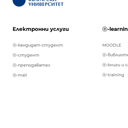
Електронни услуги
ⓔ-learni
ⓔ-кандидат-студент
MOODLE
ⓔ-библиот
ⓔ-студент
ⓔ-книги и 
ⓔ-преподавател
ⓔ-training
ⓔ-mail