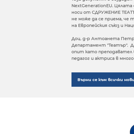
NextGenerationEU. Цялат
носи от СДРУЖЕНИЕ ТЕАТ
не може да се приема, ч
на Европейския съюз и На
Доц. д-р Антоанета Петро
Департамент "Театър". Д
опит като преподавател 
педагог и актриса в мног
Върни се към всички нов