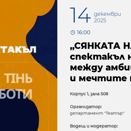
14
декември
2025
16:00
„СЯНКАТА Н
спектакъл 
между амби
и мечтите 
Корпус 1, зала 508
Организатор:
департамент "Театър"
Водещ и модератор: