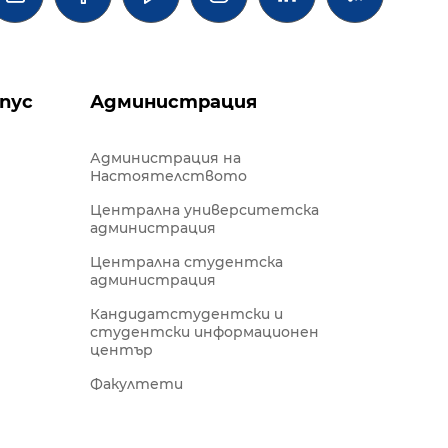
пус
Администрация
Администрация на
Настоятелството
Централна университетска
администрация
Централна студентска
администрация
Кандидатстудентски и
студентски информационен
център
Факултети