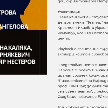
доц. д-р Антоанета Петр
Участници:
Елена Рангелова – студе
Департамент "Театър" на 
Кристиян Илиев; и украин
Романчук, Ясен'яр Нестер
центр
Playback e спонтанно съз
актьори, който е своеобр
Представлението е част 
Персона "Проект BG-RRP-11
драматургичен колаж дра
"Пианистката" на Елфриде
проф. Ейми Чуа; документ
сетивен театър", с режи
Следващо поколение ЕС чр
Този документ е създаден 