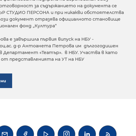
а отговорност за съдържанието на документа се
ЪР СТУДИО ПЕРСОНА и при никакви обстоятелства
е този документ отразява официалното становище
ционален фонд „Култура“
ва е завършила първия випуск на НБУ -
оц.ас. д-р Антоанета Петрова им дългогодишен
в Департамент «Театър». в НБУ. Участва в като
о от представленията на УТ на НБУ
ини



