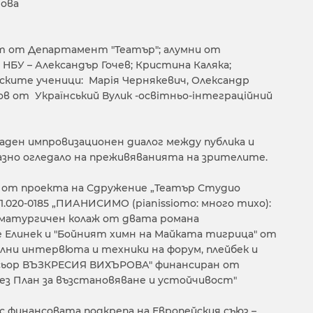
ова
нт от Департамент "Театър"; алумни от
НБУ – Александър Гочев; Кристина Каляка;
ските ученици: Марія Чернякевич, Олександр
ов от Український Вулик -освітньо-інтеграційний
даден импровизационен диалог между публика и
азно огледало на преживяванията на зрителите.
от проекта на Сдружение „Театър Студио
.020-0185 „ПИАНИСИМО (pianissiomo: много тихо):
матургичен колаж от двата романа
 Елинек и "Бойният химн на Майката тигрица" от
ални интервюта и техники на форум, плейбек и
сьор ВЪЗКРЕСИЯ ВИХЪРОВА" финансиран от
ез План за възстановяване и устойчивост"
с финансовата подкрепа на Европейския съюз –