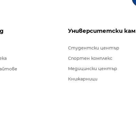
ng
Университетски кам
Студентски център
ека
Спортен комплекс
Медицински център
сайтове
Книжарници