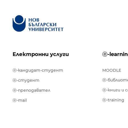
Електронни услуги
ⓔ-learni
ⓔ-кандидат-студент
MOODLE
ⓔ-библиот
ⓔ-студент
ⓔ-книги и 
ⓔ-преподавател
ⓔ-training
ⓔ-mail