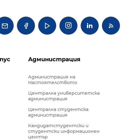




пус
Администрация
Администрация на
Настоятелството
Централна университетска
администрация
Централна студентска
администрация
Кандидатстудентски и
студентски информационен
център