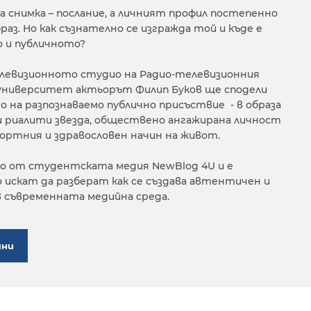
ка снимка – послание, а личният профил постепенно
раз. Но как съзнателно се изгражда той и къде е
 и публичното?
 телевизионното студио на
Радио-телевизионния
 университет актьорът Филип Буков ще сподели
о на разпознаваемо публично присъствие - в образа
и риалити звезда, обществено ангажирана личност
портния и
здравословен начин на живот.
о от студентската медия NewBlog 4U и е
о искат да разберат как се създава автентичен и
в съвременната медийна среда.
ини