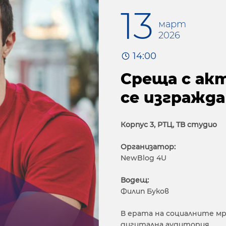
13
март
2026
14:00
Среща с акт
се изгражда
Корпус 3, РТЦ, ТВ студио
Организатор:
NewBlog 4U
Водещ:
Филип Буков
В ерата на социалните мр
дигитална аудитория.