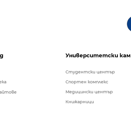
ng
Университетски кам
Студентски център
ека
Спортен комплекс
Медицински център
сайтове
Книжарници