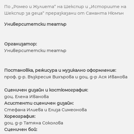
По „Ромео и Жулиета“ на Шекспир и „Историите на
Шекспир за деца“ преразказани от Саманта Нюмън
Университетски театър
Организатор:
Университетски театър
Постановка, режисура и музикално оформление:
проф. д-р. Възкресия Вихърова и доц. д-р Ася Иванова
Сценичен дизайн и костюмография:
доц. Елена Иванова
Асистенти сценичен дизайн:
Стефана Илиева и Елиза Симеонова
Хореография:
доц. д-р Татяна Соколова
Сценичен бой: