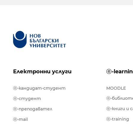
Електронни услуги
ⓔ-learni
ⓔ-кандидат-студент
MOODLE
ⓔ-библиот
ⓔ-студент
ⓔ-книги и 
ⓔ-преподавател
ⓔ-training
ⓔ-mail