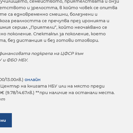
 училището, семейството, приятелствата и онзи
тството и зрелостта, в който човек се опитва
вете са едновременно смешни, болезнени и
кога реалността се пречупва през иронията и
имия сериал „Приятели“, който неочаквано се
дно поколение. Спектакъл за поколение, което
ита, без дистанция и без готови отговори.
 финансовата подкрепа на ЦФСР към
 и ФБО НБУ.
00/13.00лв.)
онлайн
 Център на книгата НБУ или на място преди
 (9.78/14.67лв.) **при наличие на останали места.
ет
ини