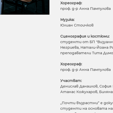
Хореограф:
проф. д-р Анна Пампулова
Музика:
Юлиан Стоичков
Сценография и костюми:
студенти от БП "Визуални
Негриева, Натали-Йоана Р
преподаватели Тита Димо
Хореограф:
проф. д-р Анна Пампулова
Участват:
Денислав Данаилов, София 
Атанас Кожухаров, Биляна
„Почти възрастни“ е доку
студенти на основата на 