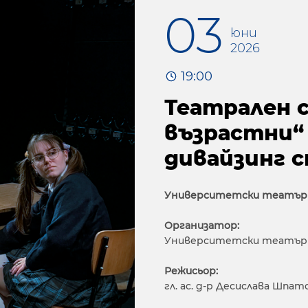
03
юни
2026
19:00
Театрален 
възрастни“
дивайзинг 
Университетски театър
Организатор:
Университетски театър
Режисьор:
гл. ас. д-р Десислава Шпат