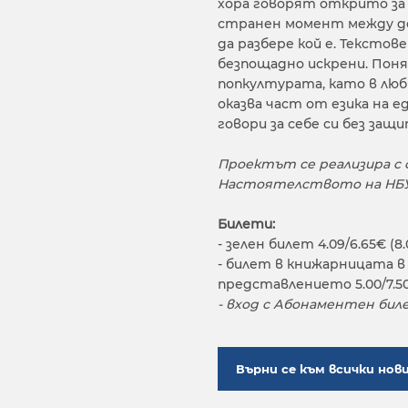
хора говорят открито за
странен момент между де
да разбере кой е. Тексто
безпощадно искрени. Поня
попкултурата, като в люб
оказва част от езика на е
говори за себе си без защ
Проектът се реализира с
Настоятелството на НБУ
Билети:
- зелен билет 4.09/6.65€ (8.
- билет в книжарницата в
представлението 5.00/7.50€
- вход с Абонаментен бил
Върни се към всички нов