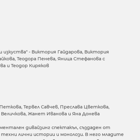
 изкуства" - Виктория Гайдарова, Виктория
айкова, Теодора Пенева, Яница Стефанова с
ва и Теодор Киряков
Петкова, Тервел Савчев, Преслава Цветкова,
 Величкова, Жанет Иванова и Яна Донева
ментален дивайзинг спектакъл, създаден от
техни лични истории и монолози. В него младите