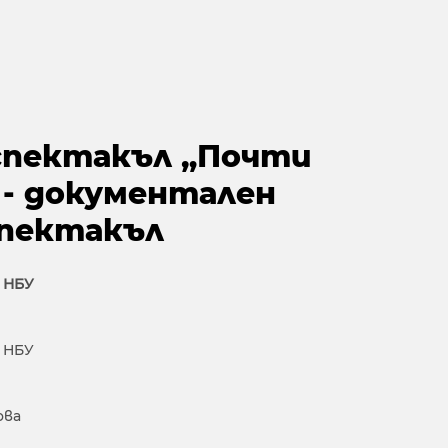
спектакъл „Почти
 - документален
спектакъл
 НБУ
 НБУ
ова