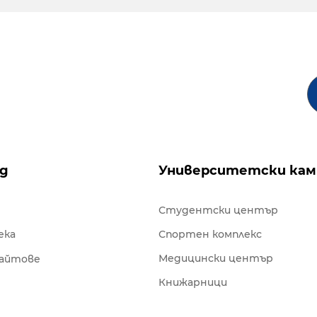
ng
Университетски кам
Студентски център
ека
Спортен комплекс
Медицински център
сайтове
Книжарници