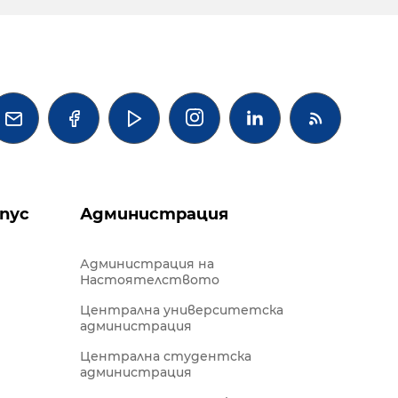




пус
Администрация
Администрация на
Настоятелството
Централна университетска
администрация
Централна студентска
администрация