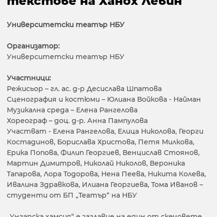
текстове на Ханох Левин
Университетски театър НБУ
Организатор:
Университетски театър НБУ
Участници:
Режисьор – гл. ас. д-р Десислава Шпатова
Сценография и костюми – Юлиана Войкова - Найман
Музикална среда – Елена Рангелова
Хореограф – доц. д-р. Анна Пампулова
Участват - Елена Рангелова, Елица Николова, Георги
Костадинов, Борислава Христова, Петя Милкова,
Ерика Попова, Филип Георгиев, Венцислав Стоянов,
Мартин Димитров, Николай Николов, Вероника
Тапарова, Лора Тодорова, Нена Пеева, Никита Колева,
Ивалина Здравкова, Илиана Георгиева, Тома Иванов –
студенти от БП „Театър“ на НБУ
„Унгарска хамсия“ е заглавие на един от скечовете