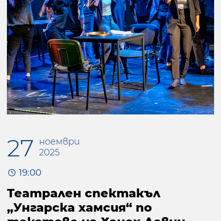
27
ноември
2025
19:00
Театрален спектакъл
„Унгарска хамсия“ по