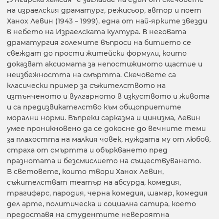
на израелския драматург, режисьор, автор и поет
Ханох Левин (1943 – 1999), една от най-ярките звезди
в небето на Израелската култура. В неговата
драматургия големите въпроси на битието се
свеждат до прости житейски формули, които
доказват аксиомата за непостижимото щастие и
неизбежността на смъртта. Скечовете са
класически пример за съжителството на
изтънченото и вулгарното в изкуството и живота
и са предизвикателство към общоприетите
морални норми. Въпреки сарказма и цинизма, Левин
умее проникновено да се докосне до вечните теми
за плахостта на малкия човек, нуждата му от любов,
страха от смъртта и объркването пред
празнотата и безсмислието на съществуването.
В световете, които твори Ханох Левин,
съжителстват театър на абсурда, комедия,
трагифарс, пародия, черна комедия, шамар, комедия
дел арте, политическа и социална сатира, което
предоставя на студентите невероятна