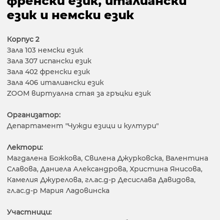
френски език, италиански
език и немски език
Корпус 2
Зала 103 немски език
Зала 307 испански език
Зала 402 френски език
Зала 406 италиански език
ZOOM виртуална стая за гръцки език
Организатор:
Департамент "Чужди езици и култури"
Лектори:
Магдалена Божкова, Свилена Джурковска, Валентина
Славова, Даниела Александрова, Христина Янисова,
Камелия Джурелова, гл.ас.д-р Десислава Давидова,
гл.ас.д-р Мария Ладовинска
Участници: