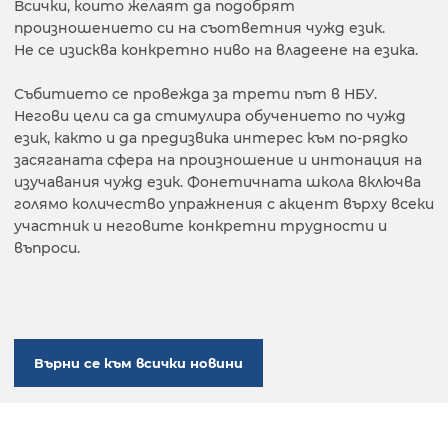
Всички, които желаят да подобрят
произношението си на съответния чужд език.
Не се изисква конкретно ниво на владеене на езика.
Събитието се провежда за трети път в НБУ.
Негови цели са да стимулира обучението по чужд
език, както и да предизвика интерес към по-рядко
засяганата сфера на произношение и интонация на
изучавания чужд език. Фонетичната школа включва
голямо количество упражнения с акцент върху всеки
участник и неговите конкретни трудности и
въпроси.
Върни се към всички новини