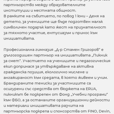
партньорство между образователните
институции и местната общност.
В рамките на събитието, по повод 1 юни – Деня на
детето, за учениците ще бъде подготвен малък
символичен подарък като жест на признателност
за тяхното участие, ентусиазъм и принос към
инициативата.
Професионална гимназия „Д-р Стамен Григоров“ е
дългогодишен партньор на инициативата „Пикник
за смет“. Участието на учениците и педагогическия
екип допринася за утвърждаване на активна
гражданска позиция, екологично мислене и
ангажираност към средата, в която живеем и учим.
Брандираните тениски за участниците са
осигурени със средства от бюджета на ERUA,
пикникът бе подкрепен от Фонд „Учебни програми“
към ФБО, а за останалите организационни дейности
и материали инициативата разчита на
партньорска подкрепа и спонсорства от FINO, Devin,