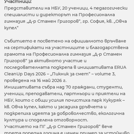
Участници:
Представители на НБУ, 20 ученици, 4 педагогически
специалисти и директорът на Професионална
гимназия „Д-р Стамен Григоров“, гр. София, кв. „Овча
купел“
Събитието е посветено на официалното връчване
на сертификати на участниците и благодарствена
грамота на Професионална гимназия „Д-р Стамен
Григоров“ за активното участие и
последователната подкрепа в инициативата ERUA
CleanUp Days 2026 – „Пикник за смет“ – volume 3,
проведена на 16 май 2026 г.
Инициативата събра над 70 граждани, студенти,
ученици, преподаватели, партньори и приятели на
НБУ, които с общи усилия почистиха парк Кукуряк –
кв. Овча купел, както и засадиха дръвчета и
подкрепиха идеята за доброволчество, екологична
култура и споделена отговорност.
Участието на ПГ „Д-р Стамен Григоров“ вече
трета поредна година е ценен пример за устойчиво