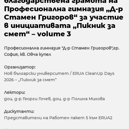
благодарствена грамота на
Професионална гимназия „Д-р
Стамен Григоров“ за участие
в инициативата „Пикник за
смет“ – volume 3
Професионална гимназия "Д-р Стамен Григоров",гр.
София, кв. Овча купел
Организатор:
Нов български университет / ERUA CleanUp Days
2026 – „Пикник за смет“
Лектори:
доц. д-р Георги Гочев, доц. д-р Полина Михова
Дискутанти:
Представители на Работен пакет 5 към ERUA2