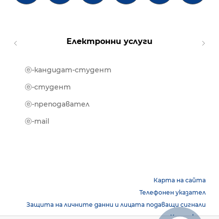
Електронни услуги
ⓔ-кандидат-студент
MOOD
ⓔ-биб
ⓔ-студент
ⓔ-кни
ⓔ-преподавател
ⓔ-trai
ⓔ-mail
Карта на сайта
Телефонен указател
Защита на личните данни и лицата подаващи сигнали
Контакти